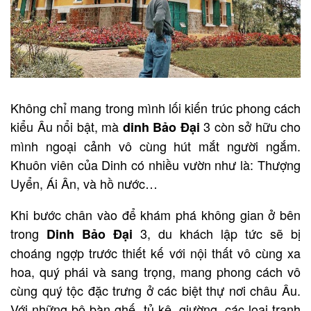
Không chỉ mang trong mình lối kiến trúc phong cách
kiểu Âu nổi bật, mà
3 còn sở hữu cho
dinh Bảo Đại
mình ngoại cảnh vô cùng hút mắt người ngắm.
Khuôn viên của Dinh có nhiều vườn như là: Thượng
Uyển, Ái Ân, và hồ nước…
Khi bước chân vào để khám phá không gian ở bên
trong
3, du khách lập tức sẽ bị
Dinh Bảo Đại
choáng ngợp trước thiết kế với nội thất vô cùng xa
hoa, quý phái và sang trọng, mang phong cách vô
cùng quý tộc đặc trưng ở các biệt thự nơi châu Âu.
Với những bộ bàn ghế, tủ kệ, giường, các loại tranh