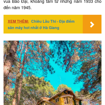
vua Bảo Đại, khoảng tầm từ những năm 1933 cho
đến năm 1945.
XEM THÊM:
Chiêu Lầu Thi - Địa điểm
săn mây hot nhất ở Hà Giang