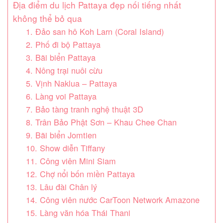
Địa điểm du lịch Pattaya đẹp nối tiếng nhất
không thể bỏ qua
1. Đảo san hô Koh Larn (Coral Island)
2. Phố đi bộ Pattaya
3. Bãi biển Pattaya
4. Nông trại nuôi cừu
5. Vịnh Naklua – Pattaya
6. Làng voi Pattaya
7. Bảo tàng tranh nghệ thuật 3D
8. Trân Bảo Phật Sơn – Khau Chee Chan
9. Bãi biển Jomtien
10. Show diễn Tiffany
11. Công viên Mini Siam
12. Chợ nổi bốn miền Pattaya
13. Lâu đài Chân lý
14. Công viên nước CarToon Network Amazone
15. Làng văn hóa Thái Thani