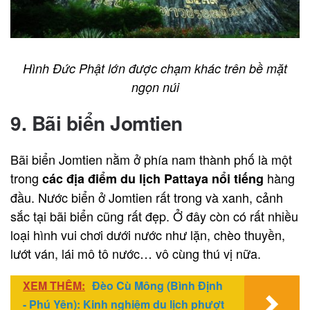
Hình Đức Phật lớn được chạm khác trên bề mặt
ngọn núi
9. Bãi biển Jomtien
Bãi biển Jomtien nằm ở phía nam thành phố là một
trong
hàng
các địa điểm du lịch Pattaya nổi tiếng
đầu. Nước biển ở Jomtien rất trong và xanh, cảnh
sắc tại bãi biển cũng rất đẹp. Ở đây còn có rất nhiều
loại hình vui chơi dưới nước như lặn, chèo thuyền,
lướt ván, lái mô tô nước… vô cùng thú vị nữa.
XEM THÊM:
Đèo Cù Mông (Bình Định
- Phú Yên): Kinh nghiệm du lịch phượt