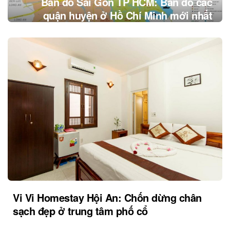
Bản đồ Sài Gòn TP HCM: Bản đồ các
quận huyện ở Hồ Chí Minh mới nhất
Vi Vi Homestay Hội An: Chốn dừng chân
sạch đẹp ở trung tâm phố cổ