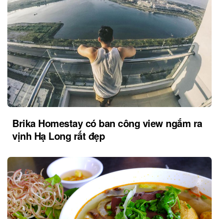
Brika Homestay có ban công view ngắm ra
vịnh Hạ Long rất đẹp