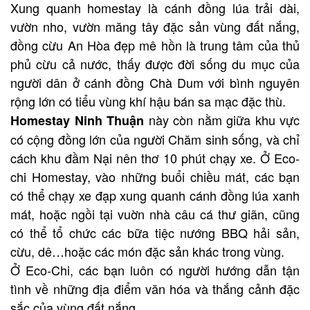
Xung quanh homestay là cánh đồng lúa trải dài,
vườn nho, vườn măng tây đặc sản vùng đất nắng,
đồng cừu An Hòa đẹp mê hồn là trung tâm của thủ
phủ cừu cả nước, thấy được đời sống du mục của
người dân ở cánh đồng Chà Dum với bình nguyên
rộng lớn có tiểu vùng khí hậu bán sa mạc đặc thù.
này còn nằm giữa khu vực
Homestay Ninh Thuận
có cộng đồng lớn của người Chăm sinh sống, và chỉ
cách khu đầm Nại nên thơ 10 phút chạy xe. Ở Eco-
chi Homestay, vào những buổi chiều mát, các bạn
có thể chạy xe đạp xung quanh cánh đồng lúa xanh
mát, hoặc ngồi tại vuờn nhà câu cá thư giãn, cũng
có thể tổ chức các bữa tiệc nướng BBQ hải sản,
cừu, dê…hoặc các món đặc sản khác trong vùng.
Ở Eco-Chi, các bạn luôn có người hướng dẫn tận
tình về những địa điểm văn hóa và thắng cảnh đặc
sắc của vùng đất nắng.