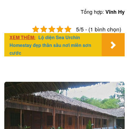
Tổng hợp:
Vĩnh Hy
5/5 - (1 bình chọn)
XEM THÊM:
Lộ diện Sea Urchin
Homestay đẹp thần sầu nơi miền sơn
cước
Post
navigation