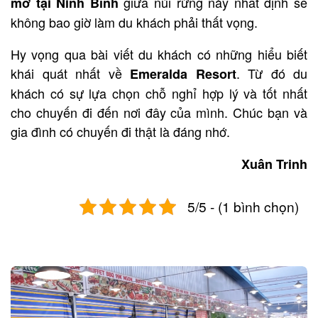
giữa núi rừng này nhất định sẽ
mơ
tại Ninh
Bình
không bao giờ làm du khách phải thất vọng.
Hy vọng qua bài viết du khách có những hiểu biết
khái quát nhất về
. Từ đó du
Emeralda Resort
khách có sự lựa chọn chỗ nghỉ hợp lý và tốt nhất
cho chuyến đi đến nơi đây của mình. Chúc bạn và
gia đình có chuyến đi thật là đáng nhớ.
Xuân Trinh
5/5 - (1 bình chọn)
Post
navigation