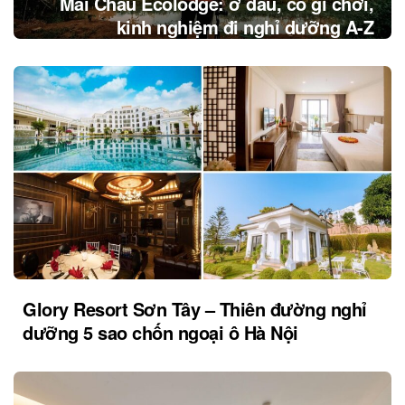
Mai Châu Ecolodge: ở đâu, có gì chơi,
kinh nghiệm đi nghỉ dưỡng A-Z
Glory Resort Sơn Tây – Thiên đường nghỉ
dưỡng 5 sao chốn ngoại ô Hà Nội