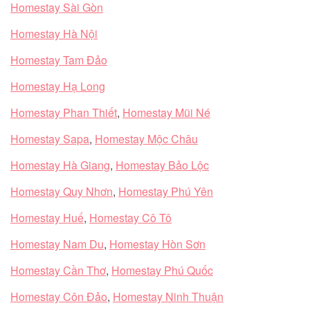
Homestay Sài Gòn
Homestay Hà Nội
Homestay Tam Đảo
Homestay Hạ Long
Homestay Phan Thiết
,
Homestay Mũi Né
Homestay Sapa
,
Homestay Mộc Châu
Homestay Hà Giang
,
Homestay Bảo Lộc
Homestay Quy Nhơn
,
Homestay Phú Yên
Homestay Huế
,
Homestay Cô Tô
Homestay Nam Du
,
Homestay Hòn Sơn
Homestay Cần Thơ
,
Homestay Phú Quốc
Homestay Côn Đảo
,
Homestay Ninh Thuận