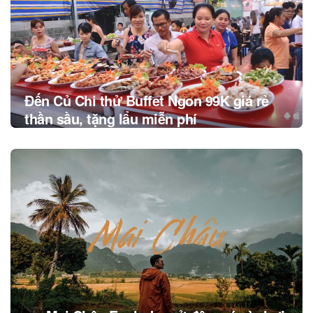
Đến Củ Chi thử Buffet Ngon 99K giá rẻ
thần sầu, tặng lẩu miễn phí