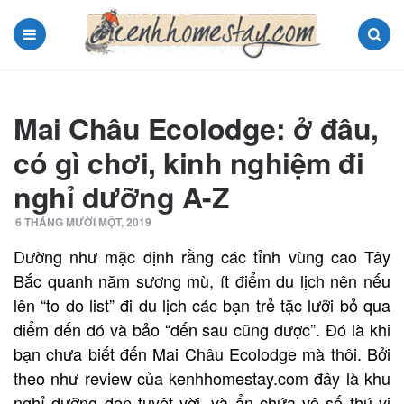
Menu
Search
Mai Châu Ecolodge: ở đâu,
có gì chơi, kinh nghiệm đi
nghỉ dưỡng A-Z
6 THÁNG MƯỜI MỘT, 2019
Dường như mặc định rằng các tỉnh vùng cao Tây
Bắc quanh năm sương mù, ít điểm du lịch nên nếu
lên “to do list” đi du lịch các bạn trẻ tặc lưỡi bỏ qua
điểm đến đó và bảo “đến sau cũng được”. Đó là khi
bạn chưa biết đến Mai Châu Ecolodge mà thôi. Bởi
theo như review của kenhhomestay.com đây là khu
nghỉ dưỡng đẹp tuyệt vời, và ẩn chứa vô số thú vị