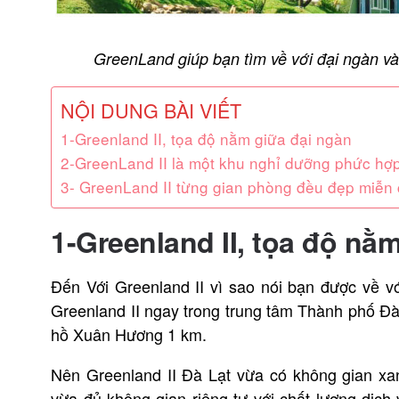
GreenLand giúp bạn tìm về với đại ngàn v
NỘI DUNG BÀI VIẾT
1-Greenland II, tọa độ nằm giữa đại ngàn
2-GreenLand II là một khu nghỉ dưỡng phức hợp
3- GreenLand II từng gian phòng đều đẹp miễn
1-Greenland II, tọa độ nằ
Đến Với Greenland II vì sao nói bạn được về v
Greenland II ngay trong trung tâm Thành phố Đà 
hồ Xuân Hương 1 km.
Nên Greenland II Đà Lạt vừa có không gian xa
vừa đủ không gian riêng tư với chất lượng dịch