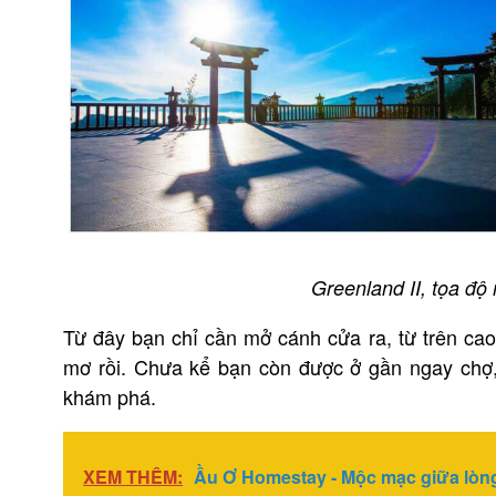
Greenland II, tọa độ
Từ đây bạn chỉ cần mở cánh cửa ra, từ trên ca
mơ rồi. Chưa kể bạn còn được ở gần ngay chợ, 
khám phá.
XEM THÊM:
Ầu Ơ Homestay - Mộc mạc giữa lò