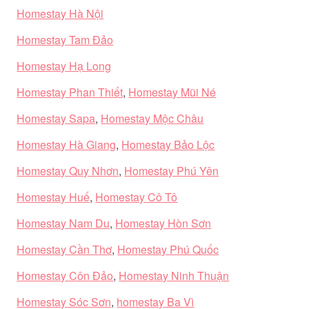
Homestay Hà Nội
Homestay Tam Đảo
Homestay Hạ Long
Homestay Phan Thiết
,
Homestay Mũi Né
Homestay Sapa
,
Homestay Mộc Châu
Homestay Hà Giang
,
Homestay Bảo Lộc
Homestay Quy Nhơn
,
Homestay Phú Yên
Homestay Huế
,
Homestay Cô Tô
Homestay Nam Du
,
Homestay Hòn Sơn
Homestay Cần Thơ
,
Homestay Phú Quốc
Homestay Côn Đảo
,
Homestay Ninh Thuận
Homestay Sóc Sơn
,
homestay Ba Vì