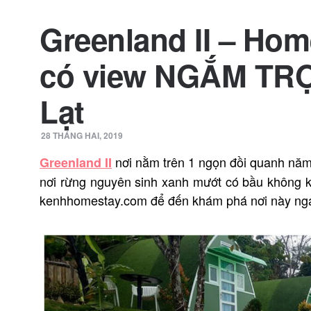
Greenland II – Hom
có view NGẮM TRỌ
Lạt
28 THÁNG HAI, 2019
nơi nằm trên 1 ngọn đồi quanh năm 
Greenland II
nơi rừng nguyên sinh xanh mướt có bầu không kh
kenhhomestay.com để đến khám phá nơi này nga