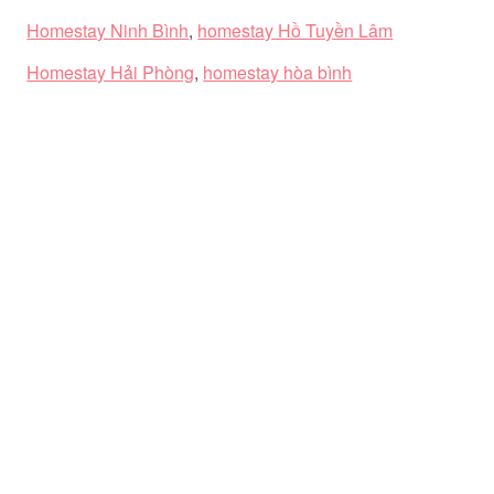
Homestay Ninh Bình
,
homestay Hồ Tuyền Lâm
Homestay Hải Phòng
,
homestay hòa bình