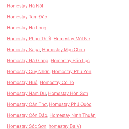
Homestay Hà Nội
Homestay Tam Đảo
Homestay Hạ Long
Homestay Phan Thiết
,
Homestay Mũi Né
Homestay Sapa
,
Homestay Mộc Châu
Homestay Hà Giang
,
Homestay Bảo Lộc
Homestay Quy Nhơn
,
Homestay Phú Yên
Homestay Huế
,
Homestay Cô Tô
Homestay Nam Du
,
Homestay Hòn Sơn
Homestay Cần Thơ
,
Homestay Phú Quốc
Homestay Côn Đảo
,
Homestay Ninh Thuận
Homestay Sóc Sơn
,
homestay Ba Vì