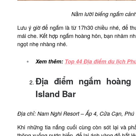
Nằm lười biếng ngắm cảnh
Lưu ý giờ để ngắm là từ 17h30 chiều nhé, để th
mái che. Kết hợp ngắm hoàng hôn, bạn nhâm nhi 
ngọt nhẹ nhàng nhé.
Xem thêm:
Top 44 Địa điểm du lịch Ph
Địa điểm ngắm hoàng
Island Bar
Địa chỉ: Nam Nghi Resort – Ấp 4, Cửa Cạn, Phú
Khi những tia nắng cuối cùng còn sót lại và phả
thõng xuống nước biển, để lại ánh vàng đỏ hắt lê