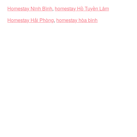
Homestay Ninh Bình
,
homestay Hồ Tuyền Lâm
Homestay Hải Phòng
,
homestay hòa bình