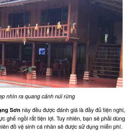
ẹp nhìn ra quang cảnh núi rừng
này đều được đánh giá là đầy đủ tiện nghi,
ạng Sơn
 ghế ngồi rất tiện lợi. Tuy nhiên, bạn sẽ phải dùng
hiên đồ vệ sinh cá nhân sẽ được sử dụng miễn phí.