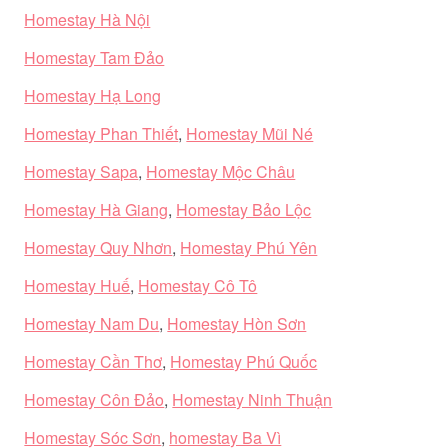
Homestay Hà Nội
Homestay Tam Đảo
Homestay Hạ Long
Homestay Phan Thiết
,
Homestay Mũi Né
Homestay Sapa
,
Homestay Mộc Châu
Homestay Hà Giang
,
Homestay Bảo Lộc
Homestay Quy Nhơn
,
Homestay Phú Yên
Homestay Huế
,
Homestay Cô Tô
Homestay Nam Du
,
Homestay Hòn Sơn
Homestay Cần Thơ
,
Homestay Phú Quốc
Homestay Côn Đảo
,
Homestay Ninh Thuận
Homestay Sóc Sơn
,
homestay Ba Vì