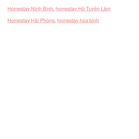
Homestay Ninh Bình
,
homestay Hồ Tuyền Lâm
Homestay Hải Phòng
,
homestay hòa bình