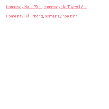
Homestay Ninh Bình
,
homestay Hồ Tuyền Lâm
Homestay Hải Phòng
,
homestay hòa bình