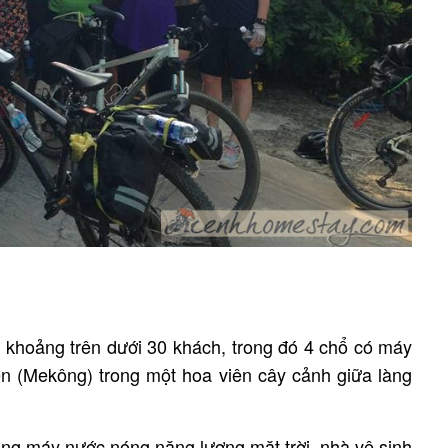
 khoảng trên dưới 30 khách, trong đó 4 chổ có máy
n (Mekông) trong một hoa viên cây cảnh giữa làng
ống máy nước nóng năng lượng mặt trời, nhà vệ sinh