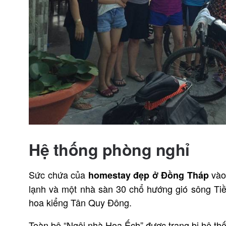
Hệ thống phòng nghỉ
Sức chứa của
vào
homestay đẹp ở Đồng Tháp
lạnh và một nhà sàn 30 chổ hướng gió sông Tiề
hoa kiểng Tân Quy Đông.
Toàn bộ “Ngôi nhà Hoa Ếch” được trang bị hệ th