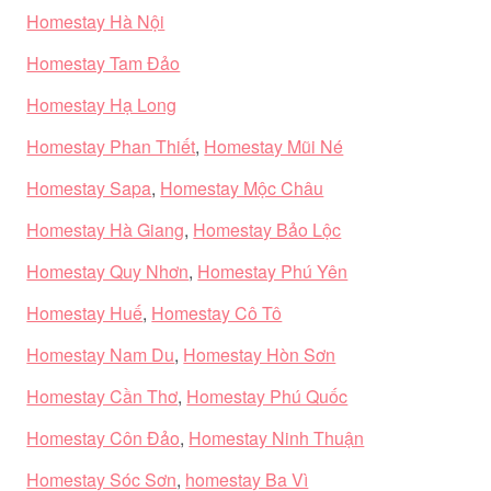
Homestay Hà Nội
Homestay Tam Đảo
Homestay Hạ Long
Homestay Phan Thiết
,
Homestay Mũi Né
Homestay Sapa
,
Homestay Mộc Châu
Homestay Hà Giang
,
Homestay Bảo Lộc
Homestay Quy Nhơn
,
Homestay Phú Yên
Homestay Huế
,
Homestay Cô Tô
Homestay Nam Du
,
Homestay Hòn Sơn
Homestay Cần Thơ
,
Homestay Phú Quốc
Homestay Côn Đảo
,
Homestay Ninh Thuận
Homestay Sóc Sơn
,
homestay Ba Vì