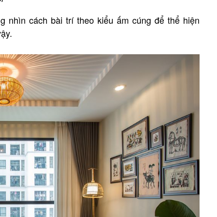
g nhìn cách bài trí theo kiểu ấm cúng để thể hiện
vậy.