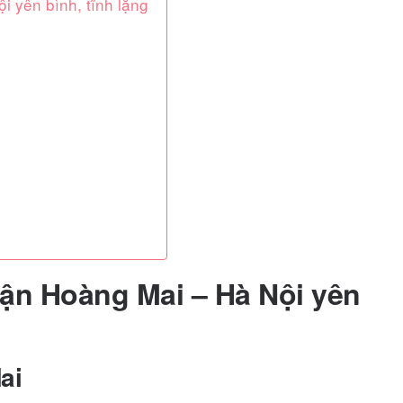
 yên bình, tĩnh lặng
ận Hoàng Mai – Hà Nội yên
ai