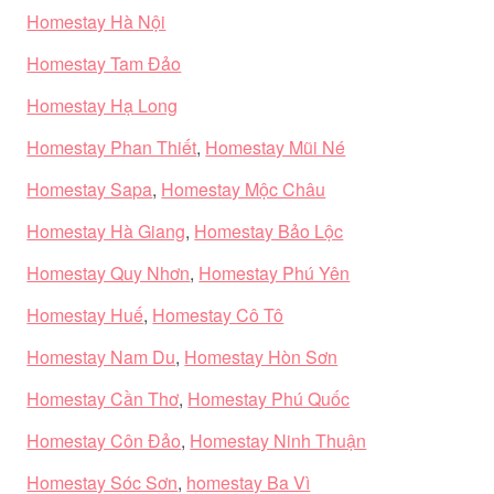
Homestay Hà Nội
Homestay Tam Đảo
Homestay Hạ Long
Homestay Phan Thiết
,
Homestay Mũi Né
Homestay Sapa
,
Homestay Mộc Châu
Homestay Hà Giang
,
Homestay Bảo Lộc
Homestay Quy Nhơn
,
Homestay Phú Yên
Homestay Huế
,
Homestay Cô Tô
Homestay Nam Du
,
Homestay Hòn Sơn
Homestay Cần Thơ
,
Homestay Phú Quốc
Homestay Côn Đảo
,
Homestay Ninh Thuận
Homestay Sóc Sơn
,
homestay Ba Vì