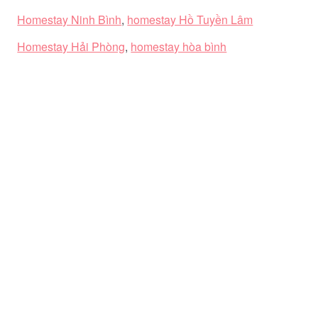
Homestay Ninh Bình
,
homestay Hồ Tuyền Lâm
Homestay Hải Phòng
,
homestay hòa bình