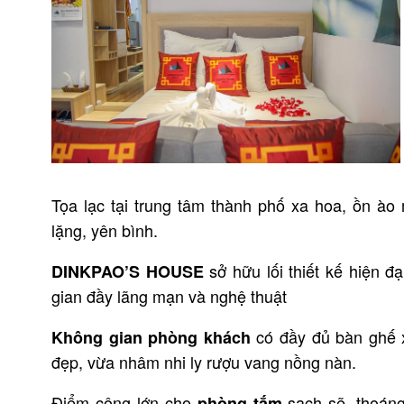
Tọa lạc tại trung tâm thành phố xa hoa, ồn à
lặng, yên bình.
sở hữu lối thiết kế hiện 
DINKPAO’S HOUSE
gian đầy lãng mạn và nghệ thuật
có đầy đủ bàn ghế x
Không gian phòng khách
đẹp, vừa nhâm nhi ly rượu vang nồng nàn.
Điểm cộng lớn cho
sạch sẽ, thoán
phòng tắm