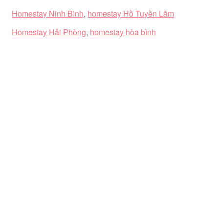
Homestay Ninh Bình
,
homestay Hồ Tuyền Lâm
Homestay Hải Phòng
,
homestay hòa bình