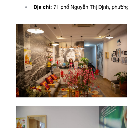
71 phố Nguyễn Thị Định, phường
Địa chỉ: