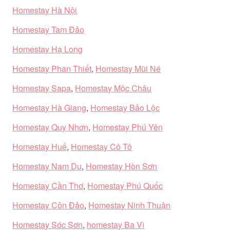
Homestay Hà Nội
Homestay Tam Đảo
Homestay Hạ Long
Homestay Phan Thiết
,
Homestay Mũi Né
Homestay Sapa
,
Homestay Mộc Châu
Homestay Hà Giang
,
Homestay Bảo Lộc
Homestay Quy Nhơn
,
Homestay Phú Yên
Homestay Huế
,
Homestay Cô Tô
Homestay Nam Du
,
Homestay Hòn Sơn
Homestay Cần Thơ
,
Homestay Phú Quốc
Homestay Côn Đảo
,
Homestay Ninh Thuận
Homestay Sóc Sơn
,
homestay Ba Vì