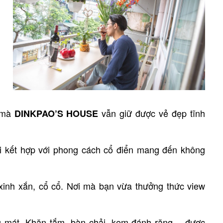
o mà
vẫn giữ được vẻ đẹp tĩnh
DINKPAO’S HOUSE
đại kết hợp với phong cách cổ điển mang đến không
inh xắn, cổ cổ. Nơi mà bạn vừa thưởng thức view
g mát. Khăn tắm, bàn chải, kem đánh răng… được