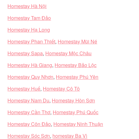
Homestay Hà Nội
Homestay Tam Đảo
Homestay Hạ Long
Homestay Phan Thiết
,
Homestay Mũi Né
Homestay Sapa
,
Homestay Mộc Châu
Homestay Hà Giang
,
Homestay Bảo Lộc
Homestay Quy Nhơn
,
Homestay Phú Yên
Homestay Huế
,
Homestay Cô Tô
Homestay Nam Du
,
Homestay Hòn Sơn
Homestay Cần Thơ
,
Homestay Phú Quốc
Homestay Côn Đảo
,
Homestay Ninh Thuận
Homestay Sóc Sơn
,
homestay Ba Vì