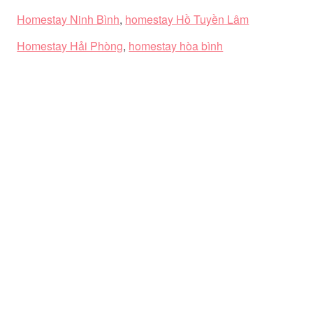
Homestay Ninh Bình
,
homestay Hồ Tuyền Lâm
Homestay Hải Phòng
,
homestay hòa bình