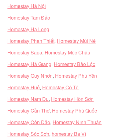
Homestay Hà Nội
Homestay Tam Đảo
Homestay Hạ Long
Homestay Phan Thiết
,
Homestay Mũi Né
Homestay Sapa
,
Homestay Mộc Châu
Homestay Hà Giang
,
Homestay Bảo Lộc
Homestay Quy Nhơn
,
Homestay Phú Yên
Homestay Huế
,
Homestay Cô Tô
Homestay Nam Du
,
Homestay Hòn Sơn
Homestay Cần Thơ
,
Homestay Phú Quốc
Homestay Côn Đảo
,
Homestay Ninh Thuận
Homestay Sóc Sơn
,
homestay Ba Vì