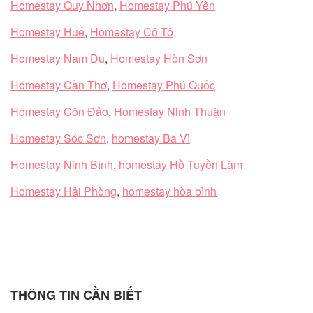
Homestay Quy Nhơn
,
Homestay Phú Yên
Homestay Huế
,
Homestay Cô Tô
Homestay Nam Du
,
Homestay Hòn Sơn
Homestay Cần Thơ
,
Homestay Phú Quốc
Homestay Côn Đảo
,
Homestay Ninh Thuận
Homestay Sóc Sơn
,
homestay Ba Vì
Homestay Ninh Bình
,
homestay Hồ Tuyền Lâm
Homestay Hải Phòng
,
homestay hòa bình
THÔNG TIN CẦN BIẾT