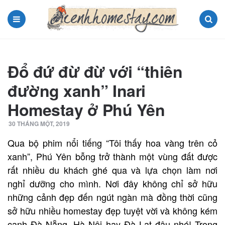
Menu
Search
Đổ đứ đừ đừ với “thiên
đường xanh” Inari
Homestay ở Phú Yên
30 THÁNG MỘT, 2019
Qua bộ phim nổi tiếng “Tôi thấy hoa vàng trên cỏ
xanh”, Phú Yên bỗng trở thành một vùng đất được
rất nhiều du khách ghé qua và lựa chọn làm nơi
nghỉ dưỡng cho mình. Nơi đây không chỉ sở hữu
những cảnh đẹp đến ngút ngàn mà đồng thời cũng
sở hữu nhiều homestay đẹp tuyệt vời và không kém
cạnh Đà Nẵng, Hà Nội hay Đà Lạt đâu nhé! Trong