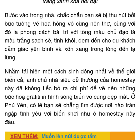
trắng xanh khá nổi bật
Bước vào trong nhà, chắc chắn bạn sẽ bị thu hút bởi
bức tường vẽ hoa hồng vô cùng nên thơ, cùng với
đó là phong cách bài trí với tông màu chủ đạo là
màu trắng sạch sẽ, tinh khôi, đem đến cho du khách
cảm giác yên bình và xốn xang trong lòng đến lạ
lùng.
Nhằm tái hiện một cách sinh động nhất về thế giới
biển cả, anh chủ nhà siêu dễ thương của homestay
này đã không tiếc bỏ ra chi phí để vẽ nên những
bức hoạ grafiti in hình sóng biển vô cùng đẹp mắt. Ở
Phú Yên, có lẽ bạn sẽ chẳng tìm được nơi nào tràn
ngập tình yêu với biển khơi như ở homestay này
đâu.
XEM THÊM:
Muốn lên núi được tắm