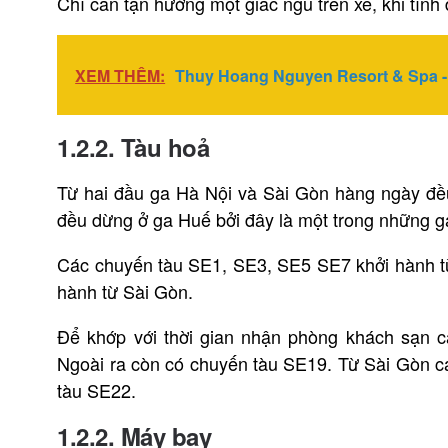
Chỉ cần tận hưởng một giấc ngủ trên xe, khi tỉn
XEM THÊM:
Thuy Hoang Nguyen Resort & Spa - 
1.2.2. Tàu hoả
Từ hai đầu ga Hà Nội và Sài Gòn hàng ngày đều
đều dừng ở ga Huế bởi đây là một trong những g
Các chuyến tàu SE1, SE3, SE5 SE7 khởi hành t
hành từ Sài Gòn.
Để khớp với thời gian nhận phòng khách sạn 
Ngoài ra còn có chuyến tàu SE19. Từ Sài Gòn c
tàu SE22.
1.2.2. Máy bay