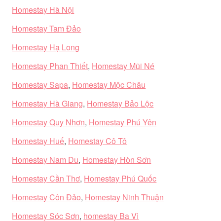
Homestay Hà Nội
Homestay Tam Đảo
Homestay Hạ Long
Homestay Phan Thiết
,
Homestay Mũi Né
Homestay Sapa
,
Homestay Mộc Châu
Homestay Hà Giang
,
Homestay Bảo Lộc
Homestay Quy Nhơn
,
Homestay Phú Yên
Homestay Huế
,
Homestay Cô Tô
Homestay Nam Du
,
Homestay Hòn Sơn
Homestay Cần Thơ
,
Homestay Phú Quốc
Homestay Côn Đảo
,
Homestay Ninh Thuận
Homestay Sóc Sơn
,
homestay Ba Vì