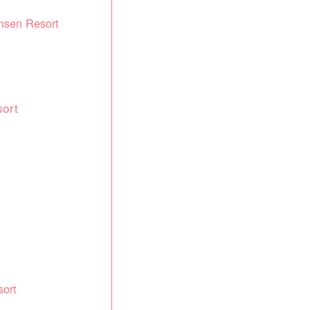
nsen Resort
sort
sort