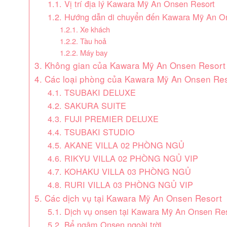
1.1. Vị trí địa lý Kawara Mỹ An Onsen Resort
1.2. Hướng dẫn di chuyển đến Kawara Mỹ An O
1.2.1. Xe khách
1.2.2. Tàu hoả
1.2.2. Máy bay
3. Không gian của Kawara Mỹ An Onsen Resort
4. Các loại phòng của Kawara Mỹ An Onsen Re
4.1. TSUBAKI DELUXE
4.2. SAKURA SUITE
4.3. FUJI PREMIER DELUXE
4.4. TSUBAKI STUDIO
4.5. AKANE VILLA 02 PHÒNG NGỦ
4.6. RIKYU VILLA 02 PHÒNG NGỦ VIP
4.7. KOHAKU VILLA 03 PHÒNG NGỦ
4.8. RURI VILLA 03 PHÒNG NGỦ VIP
5. Các dịch vụ tại Kawara Mỹ An Onsen Resort
5.1. Dịch vụ onsen tại Kawara Mỹ An Onsen Re
5.2. Bể ngâm Onsen ngoài trời