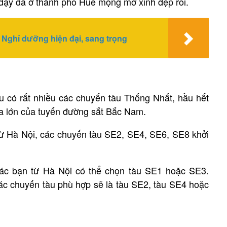
h dậy đã ở thành phố Huế mộng mơ xinh đẹp rồi.
Nghỉ dưỡng hiện đại, sang trọng
 có rất nhiều các chuyến tàu Thống Nhất, hầu hết
a lớn của tuyến đường sắt Bắc Nam.
ừ Hà Nội, các chuyến tàu SE2, SE4, SE6, SE8 khởi
các bạn từ Hà Nội có thể chọn tàu SE1 hoặc SE3.
ác chuyến tàu phù hợp sẽ là tàu SE2, tàu SE4 hoặc