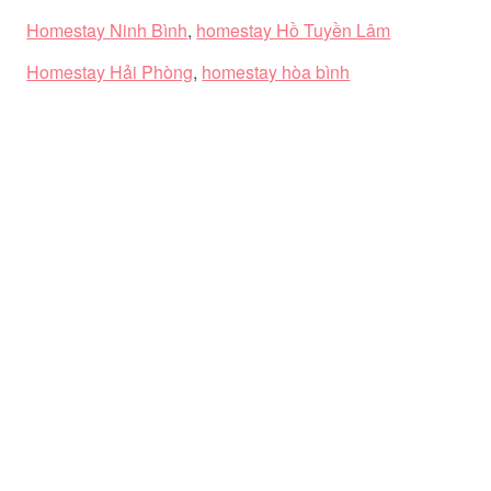
Homestay Ninh Bình
,
homestay Hồ Tuyền Lâm
Homestay Hải Phòng
,
homestay hòa bình