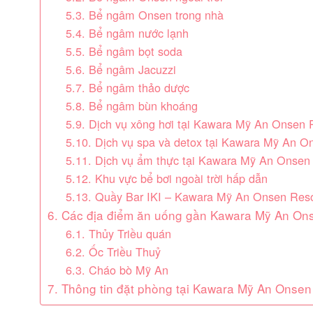
5.3. Bể ngâm Onsen trong nhà
5.4. Bể ngâm nước lạnh
5.5. Bể ngâm bọt soda
5.6. Bể ngâm Jacuzzi
5.7. Bể ngâm thảo dược
5.8. Bể ngâm bùn khoáng
5.9. Dịch vụ xông hơi tại Kawara Mỹ An Onsen 
5.10. Dịch vụ spa và detox tại Kawara Mỹ An 
5.11. Dịch vụ ẩm thực tại Kawara Mỹ An Onsen
5.12. Khu vực bể bơi ngoài trời hấp dẫn
5.13. Quầy Bar IKI – Kawara Mỹ An Onsen Reso
6. Các địa điểm ăn uống gần Kawara Mỹ An On
6.1. Thủy Triều quán
6.2. Ốc Triều Thuỷ
6.3. Cháo bò Mỹ An
7. Thông tin đặt phòng tại Kawara Mỹ An Onse