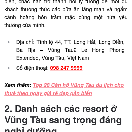
biển, chắc hẳn trở thành nơi lý tưởng để mỗi du
khách thưởng thức các bữa ăn lãng mạn và ngắm
cảnh hoàng hôn trầm mặc cùng một nửa yêu
thương của mình.
Địa chỉ: Tĩnh lộ 44, TT. Long Hải, Long Điền,
Bà Rịa – Vũng Tàu2 Le Hong Phong
Extended, Vũng Tàu, Việt Nam
Số điện thoại:
098 247 9999
Xem thêm:
Top 28 Căn hộ Vũng Tàu du lịch cho
thuê theo ngày giá rẻ đẹp gần biển
2. Danh sách các resort ở
Vũng Tàu sang trọng đáng
nghỉ dưỡng