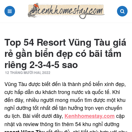
Menu
Search
Top 54 Resort Vũng Tàu giá
rẻ gần biển đẹp có bãi tắm
riêng 2-3-4-5 sao
12 THÁNG MƯỜI HAI, 2022
Vũng Tàu được biết đến là thành phố biển xinh đẹp,
cực hấp dẫn du khách trong nước và quốc tế. Khi
đến đây, nhiều người mong muốn tìm được một khu
nghỉ dưỡng tốt nhất để tận hưởng trọn vẹn chuyến
du lịch. Bài viết dưới đây,
cập
Kenhhomestay.com
nhật và review thông tin thêm 54 khu nghỉ dưỡng
rất đầy đủ, chi tiết phù hợp với nhu
resort Vũng Tàu