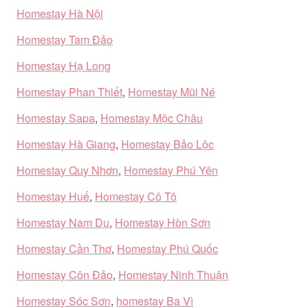
Homestay Hà Nội
Homestay Tam Đảo
Homestay Hạ Long
Homestay Phan Thiết
,
Homestay Mũi Né
Homestay Sapa
,
Homestay Mộc Châu
Homestay Hà Giang
,
Homestay Bảo Lộc
Homestay Quy Nhơn
,
Homestay Phú Yên
Homestay Huế
,
Homestay Cô Tô
Homestay Nam Du
,
Homestay Hòn Sơn
Homestay Cần Thơ
,
Homestay Phú Quốc
Homestay Côn Đảo
,
Homestay Ninh Thuận
Homestay Sóc Sơn
,
homestay Ba Vì