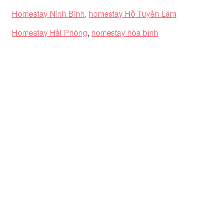
Homestay Ninh Bình
,
homestay Hồ Tuyền Lâm
Homestay Hải Phòng
,
homestay hòa bình