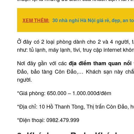
XEM THÊM:
30 nhà nghỉ Hà Nội giá rẻ, đẹp, an 
Ở đây có 2 loại phòng dành cho 2 và 4 người, t
như: tủ lạnh, máy lạnh, tivi, truy cập internet kh
Nơi đây gần với các
địa điểm tham quan nổi
Đảo, bảo tàng Côn Đảo,… Khách sạn này chắc
người.
*Giá phòng: 650.000 – 1.000.000đ/đêm
*Địa chỉ: 10 Hồ Thanh Tòng, Thị trấn Côn Đảo, 
*Điện thoại: 0982.479.999