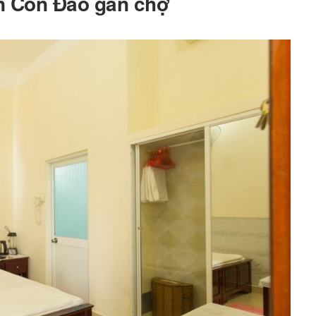
n Côn Đảo gần chợ