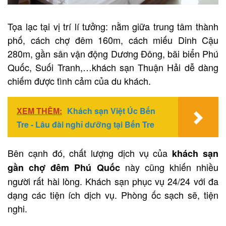
Tọa lạc tại vị trí lí tưởng: nằm giữa trung tâm thành
phố, cách chợ đêm 160m, cách miếu Dinh Cậu
280m, gần sân vận động Dương Đông, bãi biển Phú
Quốc, Suối Tranh,…khách sạn Thuận Hải dễ dàng
chiếm được tình cảm của du khách.
XEM THÊM:
Khách sạn Việt Úc Bến
Tre - Lâu đài nghỉ dưỡng tại Bến Tre
Bên cạnh đó, chất lượng dịch vụ của
khách sạn
này cũng khiến nhiều
gần chợ đêm Phú Quốc
người rất hài lòng. Khách sạn phục vụ 24/24 với đa
dạng các tiện ích dịch vụ. Phòng ốc sạch sẽ, tiện
nghi.