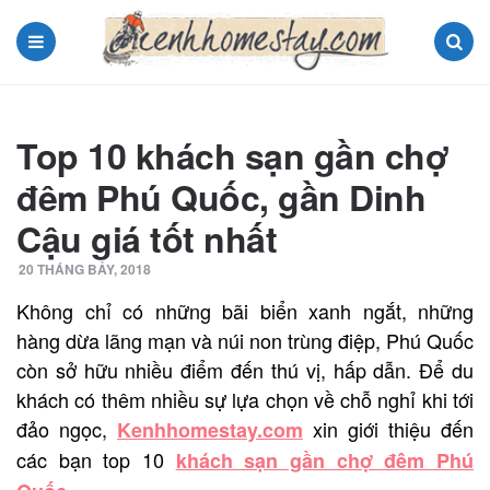
Menu
Search
Top 10 khách sạn gần chợ
đêm Phú Quốc, gần Dinh
Cậu giá tốt nhất
20 THÁNG BẢY, 2018
Không chỉ có những bãi biển xanh ngắt, những
hàng dừa lãng mạn và núi non trùng điệp, Phú Quốc
còn sở hữu nhiều điểm đến thú vị, hấp dẫn. Để du
khách có thêm nhiều sự lựa chọn về chỗ nghỉ khi tới
đảo ngọc,
xin giới thiệu đến
K
enhhomestay.com
các bạn top 10
khách sạn gần chợ đêm Phú
.