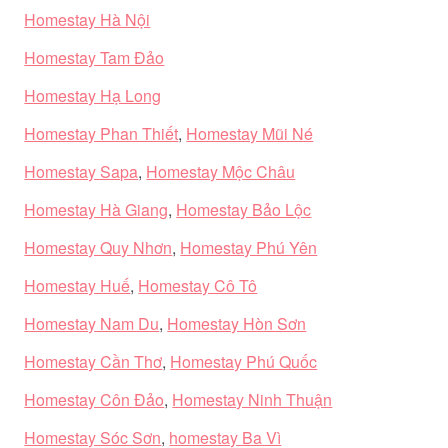
Homestay Hà Nội
Homestay Tam Đảo
Homestay Hạ Long
Homestay Phan Thiết
,
Homestay Mũi Né
Homestay Sapa
,
Homestay Mộc Châu
Homestay Hà Giang
,
Homestay Bảo Lộc
Homestay Quy Nhơn
,
Homestay Phú Yên
Homestay Huế
,
Homestay Cô Tô
Homestay Nam Du
,
Homestay Hòn Sơn
Homestay Cần Thơ
,
Homestay Phú Quốc
Homestay Côn Đảo
,
Homestay Ninh Thuận
Homestay Sóc Sơn
,
homestay Ba Vì