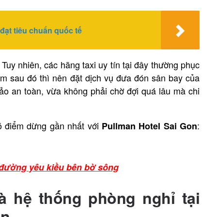
đạt tiêu chuẩn quốc tế
 Tuy nhiên, các hãng taxi uy tín tại đây thường phục
ểm sau đó thì nên đặt dịch vụ đưa đón sân bay của
o an toàn, vừa không phải chờ đợi quá lâu mà chi
có điểm dừng gần nhất với
:
Pullman Hotel Sai Gon
n đường yêu kiều bên bờ sông
và hệ thống phòng nghỉ tại
òn