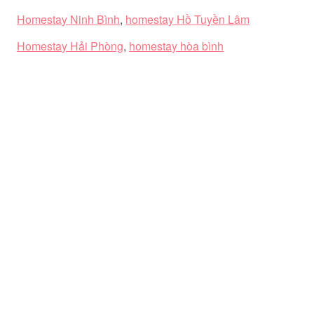
Homestay Ninh Bình
,
homestay Hồ Tuyền Lâm
Homestay Hải Phòng
,
homestay hòa bình