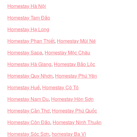
Homestay Hà Nội
Homestay Tam Đảo
Homestay Hạ Long
Homestay Phan Thiết
,
Homestay Mũi Né
Homestay Sapa
,
Homestay Mộc Châu
Homestay Hà Giang
,
Homestay Bảo Lộc
Homestay Quy Nhơn
,
Homestay Phú Yên
Homestay Huế
,
Homestay Cô Tô
Homestay Nam Du
,
Homestay Hòn Sơn
Homestay Cần Thơ
,
Homestay Phú Quốc
Homestay Côn Đảo
,
Homestay Ninh Thuận
Homestay Sóc Sơn
,
homestay Ba Vì