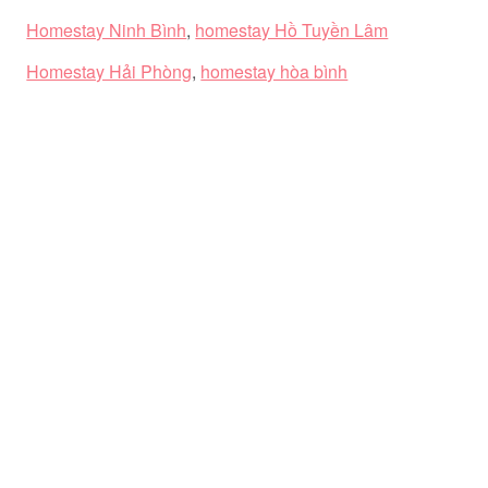
Homestay Ninh Bình
,
homestay Hồ Tuyền Lâm
Homestay Hải Phòng
,
homestay hòa bình