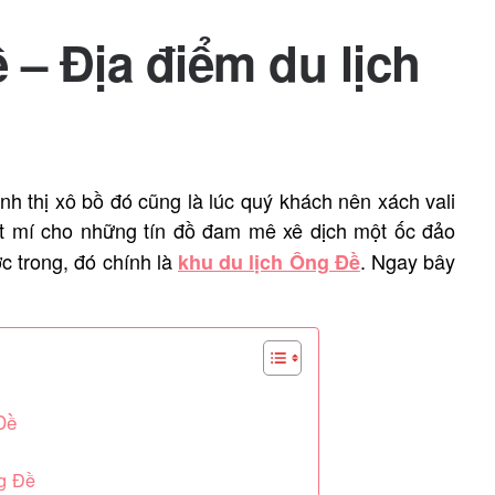
 – Địa điểm du lịch
h thị xô bồ đó cũng là lúc quý khách nên xách vali
t mí cho những tín đồ đam mê xê dịch một ốc đảo
ớc trong, đó chính là
. Ngay bây
khu du lịch Ông Đề
!
 Đề
ng Đề