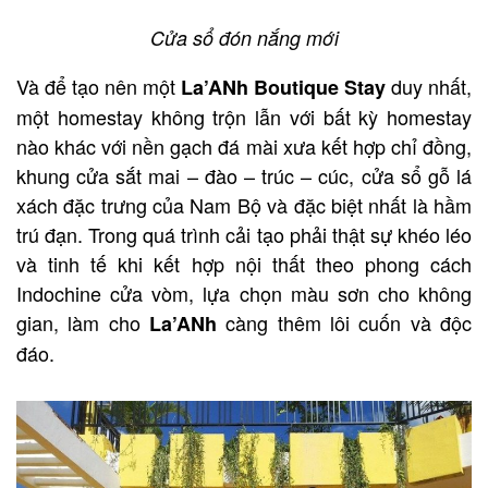
Cửa sổ đón nắng mới
Và để tạo nên một
duy nhất,
La’ANh Boutique Stay
một homestay không trộn lẫn với bất kỳ homestay
nào khác với nền gạch đá mài xưa kết hợp chỉ đồng,
khung cửa sắt mai – đào – trúc – cúc, cửa sổ gỗ lá
xách đặc trưng của Nam Bộ và đặc biệt nhất là hầm
trú đạn. Trong quá trình cải tạo phải thật sự khéo léo
và tinh tế khi kết hợp nội thất theo phong cách
Indochine cửa vòm, lựa chọn màu sơn cho không
gian, làm cho
càng thêm lôi cuốn và độc
La’ANh
đáo.