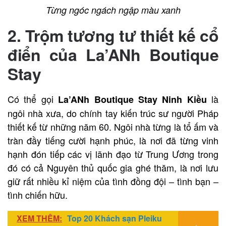
Từng ngóc ngách ngập màu xanh
2. Trộm tương tư thiết kế cổ
điển của La’ANh Boutique
Stay
Có thể gọi
là
La’ANh Boutique Stay Ninh Kiều
ngôi nhà xưa, do chính tay kiến trúc sư người Pháp
thiết kế từ những năm 60. Ngôi nhà từng là tổ ấm và
tràn đầy tiếng cười hạnh phúc, là nơi đã từng vinh
hạnh đón tiếp các vị lãnh đạo từ Trung Ương trong
đó có cả Nguyên thủ quốc gia ghé thăm, là nơi lưu
giữ rất nhiều kỉ niệm của tình đồng đội – tình bạn –
tình chiến hữu.
XEM THÊM:
Top 20 Khách sạn Pleiku