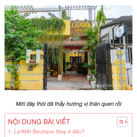
Mới đây thôi đã thấy hương vị thân quen rồi
NỘI DUNG BÀI VIẾT
1. La’ANh Boutique Stay ở đâu?