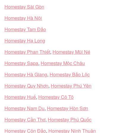
Homestay Sài Gòn
Homestay Hà Nội
Homestay Tam Đảo
Homestay Hạ Long
Homestay Phan Thiết
,
Homestay Mũi Né
Homestay Sapa
,
Homestay Mộc Châu
Homestay Hà Giang
,
Homestay Bảo Lộc
Homestay Quy Nhơn
,
Homestay Phú Yên
Homestay Huế
,
Homestay Cô Tô
Homestay Nam Du
,
Homestay Hòn Sơn
Homestay Cần Thơ
,
Homestay Phú Quốc
Homestay Côn Đảo
,
Homestay Ninh Thuận