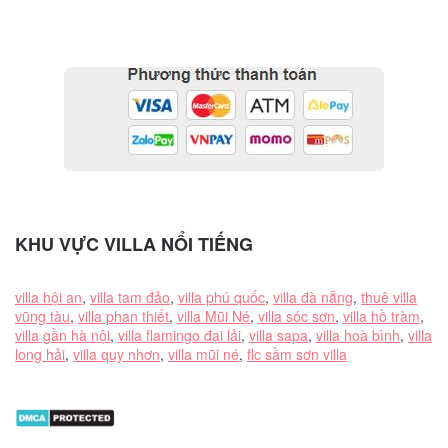
KHU VỰC VILLA NỔI TIẾNG
villa hội an
,
villa tam đảo
,
villa phú quốc
,
villa đà nẵng
,
thuê villa
vũng tàu
,
villa phan thiết
,
villa Mũi Né
,
villa sóc sơn
,
villa hồ tràm
,
villa gần hà nội
,
villa flamingo đại lải
,
villa sapa
,
villa hoà bình
,
villa
long hải
,
villa quy nhơn
,
villa mũi né
,
flc sầm sơn villa