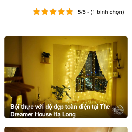
5/5 - (1 bình chọn)
Post
navigation
Bội thực với độ đẹp toàn diện tại The
Dreamer House Hạ Long