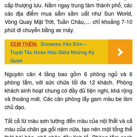
cấp thượng lưu. Nằm ngay trung tâm thành phố, các
các địa điểm mua sắm sầm uất như Sun World,
Vòng Quay Mặt Trời, Tuần Châu,… chỉ khoảng 7-10
phút di chuyển bằng xe máy.
XEM THÊM:
Sonasea Vân Đồn –
Tuyệt Tác Hoàn Hảo Giữa Những Kỳ
Quan
Nguyên căn 4 tầng bao gồm 6 phòng ngủ và 6
phòng tắm, với sức chứa tối đa 12 khách. Phòng
khách sinh hoạt chung có đầy đủ tiện nghi, khá rộng
và thoáng mát. Các căn phòng lấy gam màu be làm
chủ đạo.
Tất cả từ màu sơn tường đến màu của nội thất và cả
màu của chăn ga gối nệm nữa, tạo nên một tổng thể
thật hài hòa, nhã nhặn đầy tinh tế. Phòng tắm sạch