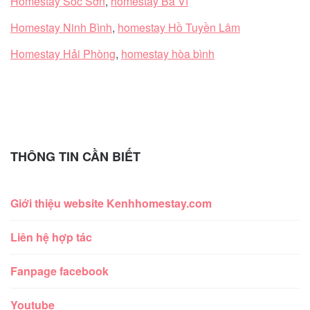
Homestay Sóc Sơn
,
homestay Ba Vì
Homestay Ninh Bình
,
homestay Hồ Tuyền Lâm
Homestay Hải Phòng
,
homestay hòa bình
THÔNG TIN CẦN BIẾT
Giới thiệu website Kenhhomestay.com
Liên hệ hợp tác
Fanpage facebook
Youtube