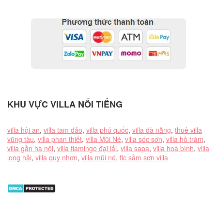
KHU VỰC VILLA NỔI TIẾNG
villa hội an
,
villa tam đảo
,
villa phú quốc
,
villa đà nẵng
,
thuê villa
vũng tàu
,
villa phan thiết
,
villa Mũi Né
,
villa sóc sơn
,
villa hồ tràm
,
villa gần hà nội
,
villa flamingo đại lải
,
villa sapa
,
villa hoà bình
,
villa
long hải
,
villa quy nhơn
,
villa mũi né
,
flc sầm sơn villa