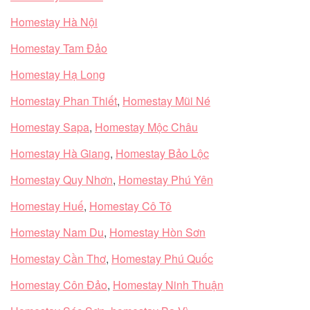
Homestay Hà Nội
Homestay Tam Đảo
Homestay Hạ Long
Homestay Phan Thiết
,
Homestay Mũi Né
Homestay Sapa
,
Homestay Mộc Châu
Homestay Hà Giang
,
Homestay Bảo Lộc
Homestay Quy Nhơn
,
Homestay Phú Yên
Homestay Huế
,
Homestay Cô Tô
Homestay Nam Du
,
Homestay Hòn Sơn
Homestay Cần Thơ
,
Homestay Phú Quốc
Homestay Côn Đảo
,
Homestay Ninh Thuận