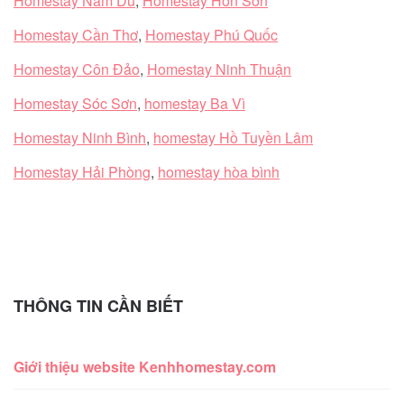
Homestay Nam Du
,
Homestay Hòn Sơn
Homestay Cần Thơ
,
Homestay Phú Quốc
Homestay Côn Đảo
,
Homestay Ninh Thuận
Homestay Sóc Sơn
,
homestay Ba Vì
Homestay Ninh Bình
,
homestay Hồ Tuyền Lâm
Homestay Hải Phòng
,
homestay hòa bình
THÔNG TIN CẦN BIẾT
Giới thiệu website Kenhhomestay.com