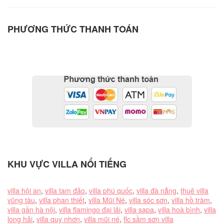
PHƯƠNG THỨC THANH TOÁN
KHU VỰC VILLA NỔI TIẾNG
villa hội an
,
villa tam đảo
,
villa phú quốc
,
villa đà nẵng
,
thuê villa
vũng tàu
,
villa phan thiết
,
villa Mũi Né
,
villa sóc sơn
,
villa hồ tràm
,
villa gần hà nội
,
villa flamingo đại lải
,
villa sapa
,
villa hoà bình
,
villa
long hải
,
villa quy nhơn
,
villa mũi né
,
flc sầm sơn villa