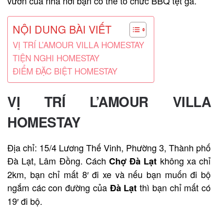
vườn của nhà nơi bạn có thể tổ chức BBQ tẹt ga.
NỘI DUNG BÀI VIẾT
VỊ TRÍ L’AMOUR VILLA HOMESTAY
TIỆN NGHI HOMESTAY
ĐIỂM ĐẶC BIỆT HOMESTAY
VỊ TRÍ L’AMOUR VILLA
HOMESTAY
Địa chỉ: 15/4 Lương Thế Vinh, Phường 3, Thành phố
Đà Lạt, Lâm Đồng. Cách
không xa chỉ
Chợ Đà Lạt
2km, bạn chỉ mất 8′ đi xe và nếu bạn muốn đi bộ
ngắm các con đường của
thì bạn chỉ mất có
Đà Lạt
19′ đi bộ.