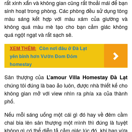
rất xinh xắn và không gian cũng rất thoải mái để bạn
sinh hoạt trong phòng. Các phòng đều sử dụng tông
màu sáng kết hợp với màu xám của giường và
không quá màu mè tạo cho bạn cảm giác không
quá ngột ngạt và rất sạch sẽ.
XEM THÊM:
Còn nơi đâu ở Đà Lạt
yên bình hơn Vườn Đom Đóm
homestay
Sân thượng của
L’amour Villa Homestay Đà Lạt
chúng tôi đúng là bao ảo luôn, được nhà thiết kế cho
không gian mở với view nhìn ra phía xa của thành
phố.
Nếu mỗi sáng uống một cái gì đó hay về đêm cầm
chai bia lên sân thượng một mình thì đúng là tuyệt
không gì có thể diễn tả cảm giác lúc đó, khi bạn vừa