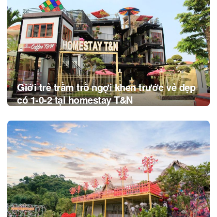
Giới trẻ trầm trồ ngợi khen trước vẻ đẹp
có 1-0-2 tại homestay T&N