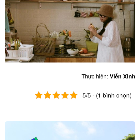
Thực hiện:
Viễn Xinh
5/5 - (1 bình chọn)
Post
navigation