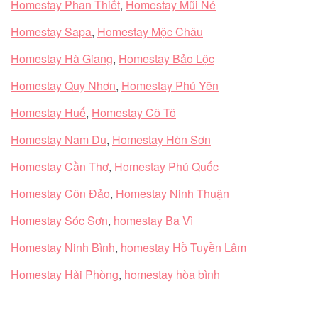
Homestay Phan Thiết
,
Homestay Mũi Né
Homestay Sapa
,
Homestay Mộc Châu
Homestay Hà Giang
,
Homestay Bảo Lộc
Homestay Quy Nhơn
,
Homestay Phú Yên
Homestay Huế
,
Homestay Cô Tô
Homestay Nam Du
,
Homestay Hòn Sơn
Homestay Cần Thơ
,
Homestay Phú Quốc
Homestay Côn Đảo
,
Homestay Ninh Thuận
Homestay Sóc Sơn
,
homestay Ba Vì
Homestay Ninh Bình
,
homestay Hồ Tuyền Lâm
Homestay Hải Phòng
,
homestay hòa bình