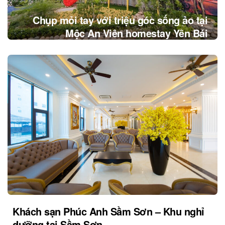
Chụp mỏi tay với triệu góc sống ảo tại
Mộc An Viên homestay Yên Bái
Khách sạn Phúc Anh Sầm Sơn – Khu nghỉ
dưỡng tại Sầm Sơn