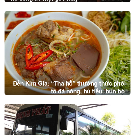
Đến Kim Gia: “Tha hồ” thưởng thức phở
tô đá nóng, hủ tiếu, bún bò