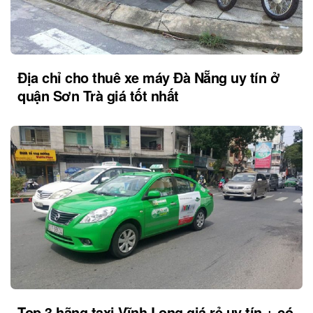
Địa chỉ cho thuê xe máy Đà Nẵng uy tín ở
quận Sơn Trà giá tốt nhất
Top 3 hãng taxi Vĩnh Long giá rẻ uy tín + có