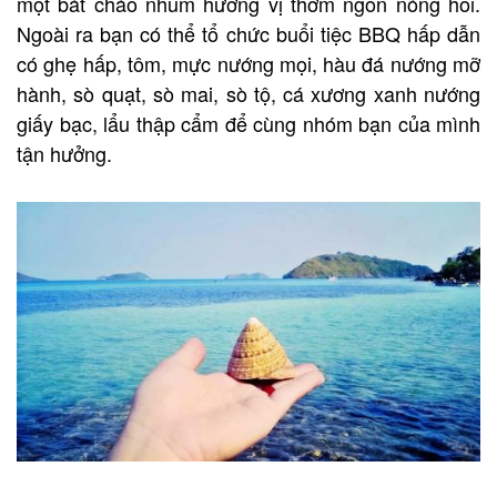
một bát cháo nhum hương vị thơm ngon nóng hổi.
Ngoài ra bạn có thể tổ chức buổi tiệc BBQ hấp dẫn
có ghẹ hấp, tôm, mực nướng mọi, hàu đá nướng mỡ
hành, sò quạt, sò mai, sò tộ, cá xương xanh nướng
giấy bạc, lẩu thập cẩm để cùng nhóm bạn của mình
tận hưởng.