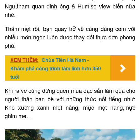
Ngự,tham quan dinh ông & Humiso view biển nữa
nhé.
Thấm mệt rồi, bạn quay trở về cùng dùng cơm với
nhiều món ngon luôn được thay đổi thực đơn phong
phú.
XEM THÊM:
Chùa Tiên Hà Nam -
Khám phá công trình tâm linh hơn 350
tuổi
Khi ra về cùng đừng quên mua đặc sản làm quà cho
người thân bạn bè với những thức nổi tiếng như:
Khô xương xanh một nắng, mực một nắng,mực
ghim me…