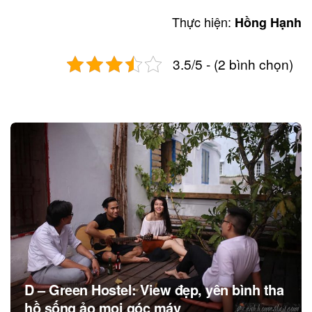
Thực hiện:
Hồng Hạnh
3.5/5 - (2 bình chọn)
Post
navigation
D – Green Hostel: View đẹp, yên bình tha
hồ sống ảo mọi góc máy