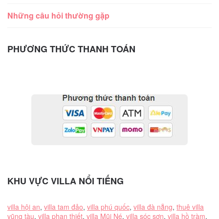
Những câu hỏi thường gặp
PHƯƠNG THỨC THANH TOÁN
KHU VỰC VILLA NỔI TIẾNG
villa hội an
,
villa tam đảo
,
villa phú quốc
,
villa đà nẵng
,
thuê villa
vũng tàu
,
villa phan thiết
,
villa Mũi Né
,
villa sóc sơn
,
villa hồ tràm
,