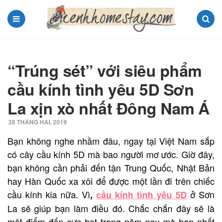
Menu
Search
“Trúng sét” với siêu phẩm
cầu kính tình yêu 5D Sơn
La xịn xò nhất Đông Nam Á
28 THÁNG HAI, 2019
Bạn không nghe nhầm đâu, ngay tại Việt Nam sắp
có cây cầu kính 5D mà bao người mơ ước. Giờ đây,
bạn không cần phải đến tận Trung Quốc, Nhật Bản
hay Hàn Quốc xa xôi để được một lần đi trên chiếc
cầu kính kia nữa. Vì
ở Sơn
,
cầu kính tình yêu 5D
La sẽ giúp bạn làm điều đó. Chắc chắn đây sẽ là
một điểm đến cực hot trong năm nay mà bạn nhất