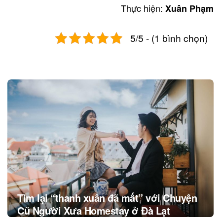
Thực hiện:
Xuân Phạm
5/5 - (1 bình chọn)
Post
navigation
Tìm lại “thanh xuân đã mất” với Chuyện
Cũ Người Xưa Homestay ở Đà Lạt