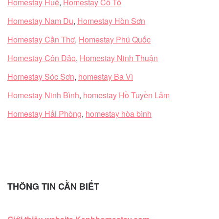
Homestay Huế
,
Homestay Cô Tô
Homestay Nam Du
,
Homestay Hòn Sơn
Homestay Cần Thơ
,
Homestay Phú Quốc
Homestay Côn Đảo
,
Homestay Ninh Thuận
Homestay Sóc Sơn
,
homestay Ba Vì
Homestay Ninh Bình
,
homestay Hồ Tuyền Lâm
Homestay Hải Phòng
,
homestay hòa bình
THÔNG TIN CẦN BIẾT