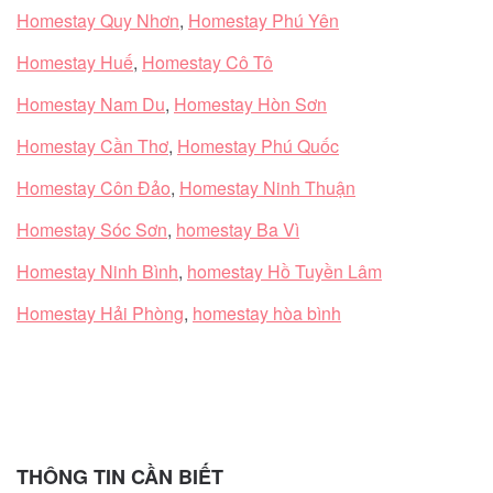
Homestay Quy Nhơn
,
Homestay Phú Yên
Homestay Huế
,
Homestay Cô Tô
Homestay Nam Du
,
Homestay Hòn Sơn
Homestay Cần Thơ
,
Homestay Phú Quốc
Homestay Côn Đảo
,
Homestay Ninh Thuận
Homestay Sóc Sơn
,
homestay Ba Vì
Homestay Ninh Bình
,
homestay Hồ Tuyền Lâm
Homestay Hải Phòng
,
homestay hòa bình
THÔNG TIN CẦN BIẾT