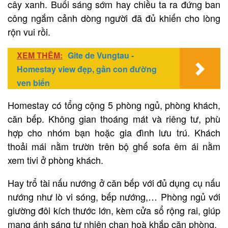
cây xanh. Buổi sáng sớm hay chiều ta ra đứng ban
công ngắm cảnh dòng người đã đủ khiến cho lòng
rộn vui rồi.
XEM THÊM:
Gite de Vungtau -
Homestay view đẹp, gần con đường
ven biển
Homestay có tổng cộng 5 phòng ngủ, phòng khách,
căn bếp. Không gian thoáng mát và riêng tư, phù
hợp cho nhóm bạn hoặc gia đình lưu trú. Khách
thoải mái nằm trườn trên bộ ghế sofa êm ái nằm
xem tivi ở phòng khách.
Hay trổ tài nấu nướng ở căn bếp với đủ dụng cụ nấu
nướng như lò vi sóng, bếp nướng,… Phòng ngủ với
giường đôi kích thước lớn, kèm cửa sổ rộng rai, giúp
mang ánh sáng tự nhiên chan hoà khắp căn phòng.