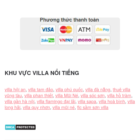
KHU VỰC VILLA NỔI TIẾNG
villa hội an
,
villa tam đảo
,
villa phú quốc
,
villa đà nẵng
,
thuê villa
vũng tàu
,
villa phan thiết
,
villa Mũi Né
,
villa sóc sơn
,
villa hồ tràm
,
villa gần hà nội
,
villa flamingo đại lải
,
villa sapa
,
villa hoà bình
,
villa
long hải
,
villa quy nhơn
,
villa mũi né
,
flc sầm sơn villa