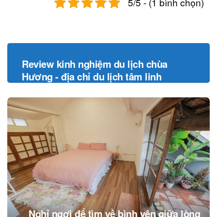
5/5 - (1 bình chọn)
Post
navigation
Review kinh nghiệm du lịch chùa
Hương - địa chỉ du lịch tâm linh
Nghỉ ngơi để tìm về bình yên giữa lòng