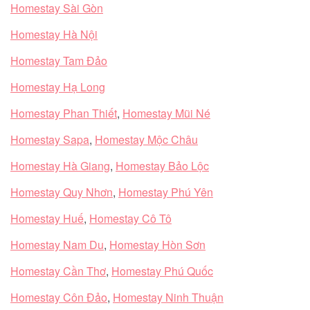
Homestay Sài Gòn
Homestay Hà Nội
Homestay Tam Đảo
Homestay Hạ Long
Homestay Phan Thiết
,
Homestay Mũi Né
Homestay Sapa
,
Homestay Mộc Châu
Homestay Hà Giang
,
Homestay Bảo Lộc
Homestay Quy Nhơn
,
Homestay Phú Yên
Homestay Huế
,
Homestay Cô Tô
Homestay Nam Du
,
Homestay Hòn Sơn
Homestay Cần Thơ
,
Homestay Phú Quốc
Homestay Côn Đảo
,
Homestay Ninh Thuận