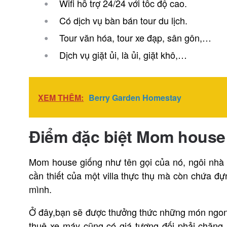
Wifi hỗ trợ 24/24 với tốc độ cao.
Có dịch vụ bàn bán tour du lịch.
Tour văn hóa, tour xe đạp, sân gôn,…
Dịch vụ giặt ủi, là ủi, giặt khô,…
XEM THÊM:
Berry Garden Homestay
Điểm đặc biệt Mom house
Mom house giống như tên gọi của nó, ngôi nhà 
cần thiết của một villa thực thụ mà còn chứa 
mình.
Ở đây,bạn sẽ được thưởng thức những món ngon 
thuê xe máy cũng có giá tương đối phải chăng,