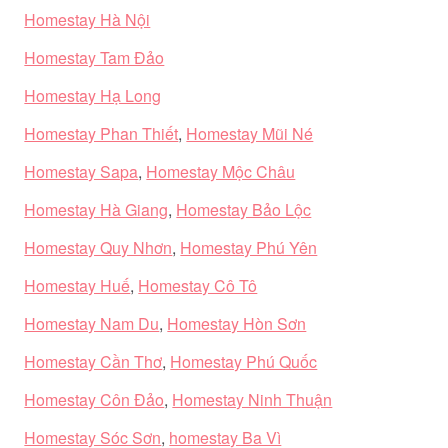
Homestay Hà Nội
Homestay Tam Đảo
Homestay Hạ Long
Homestay Phan Thiết
,
Homestay Mũi Né
Homestay Sapa
,
Homestay Mộc Châu
Homestay Hà Giang
,
Homestay Bảo Lộc
Homestay Quy Nhơn
,
Homestay Phú Yên
Homestay Huế
,
Homestay Cô Tô
Homestay Nam Du
,
Homestay Hòn Sơn
Homestay Cần Thơ
,
Homestay Phú Quốc
Homestay Côn Đảo
,
Homestay Ninh Thuận
Homestay Sóc Sơn
,
homestay Ba Vì