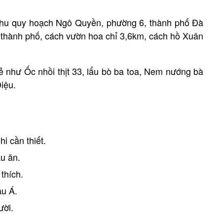
 Khu quy hoạch Ngô Quyền, phường 6, thành phố Đà
 thành phố, cách vườn hoa chỉ 3,6km, cách hồ Xuân
ẻ như Ốc nhồi thịt 33, lẩu bò ba toa, Nem nướng bà
iệu.
i cần thiết.
u ăn.
thích.
âu Á.
ười.