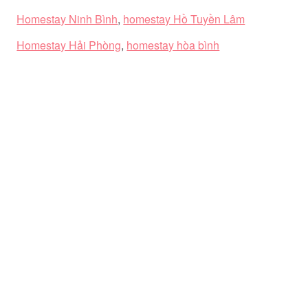
Homestay Ninh Bình
,
homestay Hồ Tuyền Lâm
Homestay Hải Phòng
,
homestay hòa bình