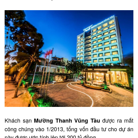
Khách sạn
được ra mắt
Mường Thanh Vũng Tàu
công chúng vào 1/2013, tổng vốn đầu tư cho dự án
này được ước tính lên tới 200 tỷ đồng.