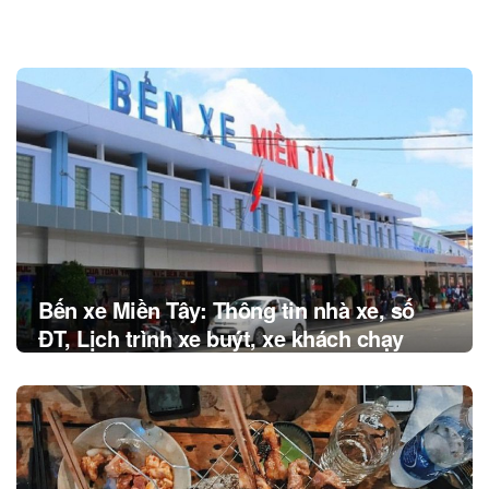
Post
navigation
Bến xe Miền Tây: Thông tin nhà xe, số
ĐT, Lịch trình xe buýt, xe khách chạy