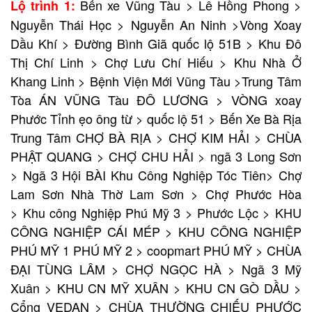
Bến xe Vũng Tàu > Lê Hồng Phong >
Lộ trình 1:
Nguyễn Thái Học > Nguyễn An Ninh >Vòng Xoay
Dầu Khí > Đường Bình Giã quốc lộ 51B > Khu Đô
Thị Chí Linh > Chợ Lưu Chí Hiếu > Khu Nhà Ở
Khang Linh > Bệnh Viện Mới Vũng Tàu >Trung Tâm
Tòa ÁN VŨNG Tàu ĐÔ LƯƠNG > VÒNG xoay
Phước Tỉnh ẹo ông từ > quốc lộ 51 > Bến Xe Bà Rịa
Trung Tâm CHỢ BÀ RỊA > CHỢ KIM HẢI > CHÙA
PHẬT QUANG > CHỢ CHU HẢI > ngã 3 Long Sơn
> Ngã 3 Hội BÀI Khu Công Nghiệp Tóc Tiên> Chợ
Lam Sơn Nhà Thờ Lam Sơn > Chợ Phước Hòa
> Khu công Nghiệp Phú Mỹ 3 > Phước Lộc > KHU
CÔNG NGHIỆP CÁI MÉP > KHU CÔNG NGHIỆP
PHÚ MỸ 1 PHÚ MỸ 2 > coopmart PHÚ MỸ > CHÙA
ĐẠI TÙNG LÂM > CHỢ NGỌC HÀ > Ngã 3 Mỹ
Xuân > KHU CN MỸ XUÂN > KHU CN GÒ DẦU >
Cổng VEDAN > CHÙA THƯỜNG CHIẾU PHƯỚC