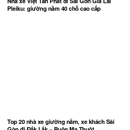
Nhà xe Việt Tân Phát đi Sài Gòn Gia Lai
Pleiku: giường nằm 40 chỗ cao cấp
Top 20 nhà xe giường nằm, xe khách Sài
Gòn đi Đắk Lắk – Buôn Ma Thuột