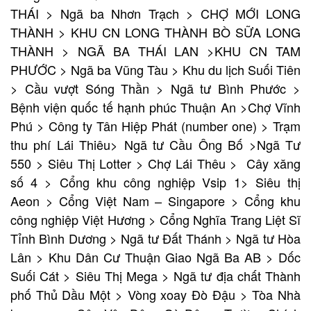
THÁI > Ngã ba Nhơn Trạch > CHỢ MỚI LONG
THÀNH > KHU CN LONG THÀNH BÒ SỮA LONG
THÀNH > NGÃ BA THÁI LAN >KHU CN TAM
PHƯỚC > Ngã ba Vũng Tàu > Khu du lịch Suối Tiên
> Cầu vượt Sóng Thần > Ngã tư Bình Phước >
Bệnh viện quốc tế hạnh phúc Thuận An >Chợ Vĩnh
Phú > Công ty Tân Hiệp Phát (number one) > Trạm
thu phí Lái Thiêu> Ngã tư Cầu Ông Bố >Ngã Tư
550 > Siêu Thị Lotter > Chợ Lái Thêu > Cây xăng
số 4 > Cổng khu công nghiệp Vsip 1> Siêu thị
Aeon > Cổng Việt Nam – Singapore > Cổng khu
công nghiệp Việt Hương > Cổng Nghĩa Trang Liệt Sĩ
Tỉnh Bình Dương > Ngã tư Đất Thánh > Ngã tư Hòa
Lân > Khu Dân Cư Thuận Giao Ngã Ba AB > Dốc
Suối Cát > Siêu Thị Mega > Ngã tư địa chất Thành
phố Thủ Dầu Một > Vòng xoay Đò Đậu > Tòa Nhà