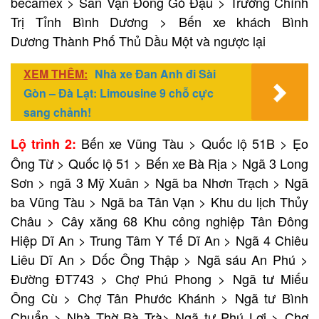
becamex > Sân Vận Đông Gò Đậu > Trường Chính
Trị Tỉnh Bình Dương > Bến xe khách Bình
Dương Thành Phố Thủ Dầu Một và ngược lại
XEM THÊM:
Nhà xe Đan Anh đi Sài
Gòn – Đà Lạt: Limousine 9 chỗ cực
sang chảnh!
Bến xe Vũng Tàu > Quốc lộ 51B > Ẹo
Lộ trình 2:
Ông Từ > Quốc lộ 51 > Bến xe Bà Rịa > Ngã 3 Long
Sơn > ngã 3 Mỹ Xuân > Ngã ba Nhơn Trạch > Ngã
ba Vũng Tàu > Ngã ba Tân Vạn > Khu du lịch Thủy
Châu > Cây xăng 68 Khu công nghiệp Tân Đông
Hiệp Dĩ An > Trung Tâm Y Tế Dĩ An > Ngã 4 Chiêu
Liêu Dĩ An > Dốc Ông Thập > Ngã sáu An Phú >
Đường ĐT743 > Chợ Phú Phong > Ngã tư Miếu
Ông Cù > Chợ Tân Phước Khánh > Ngã tư Bình
Chuẩn > Nhà Thờ Bà Trà> Ngã tư Phú Lợi > Chợ