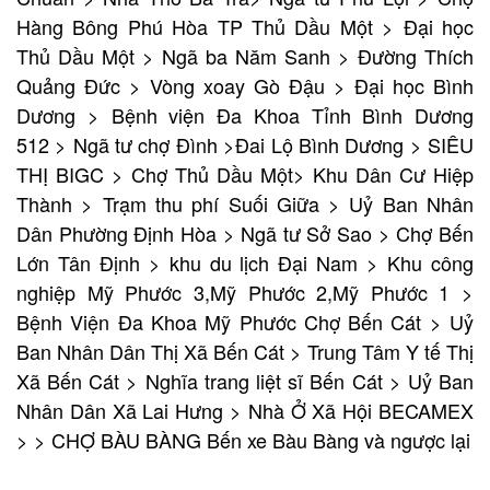
Hàng Bông Phú Hòa TP Thủ Dầu Một > Đại học
Thủ Dầu Một > Ngã ba Năm Sanh > Đường Thích
Quảng Đức > Vòng xoay Gò Đậu > Đại học Bình
Dương > Bệnh viện Đa Khoa Tỉnh Bình Dương
512 > Ngã tư chợ Đình >Đai Lộ Bình Dương > SIÊU
THỊ BIGC > Chợ Thủ Dầu Một> Khu Dân Cư Hiệp
Thành > Trạm thu phí Suối Giữa > Uỷ Ban Nhân
Dân Phường Định Hòa > Ngã tư Sở Sao > Chợ Bến
Lớn Tân Định > khu du lịch Đại Nam > Khu công
nghiệp Mỹ Phước 3,Mỹ Phước 2,Mỹ Phước 1 >
Bệnh Viện Đa Khoa Mỹ Phước Chợ Bến Cát > Uỷ
Ban Nhân Dân Thị Xã Bến Cát > Trung Tâm Y tế Thị
Xã Bến Cát > Nghĩa trang liệt sĩ Bến Cát > Uỷ Ban
Nhân Dân Xã Lai Hưng > Nhà Ở Xã Hội BECAMEX
> > CHỢ BÀU BÀNG Bến xe Bàu Bàng và ngược lại