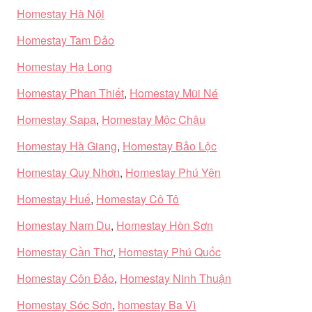
Homestay Hà Nội
Homestay Tam Đảo
Homestay Hạ Long
Homestay Phan Thiết
,
Homestay Mũi Né
Homestay Sapa
,
Homestay Mộc Châu
Homestay Hà Giang
,
Homestay Bảo Lộc
Homestay Quy Nhơn
,
Homestay Phú Yên
Homestay Huế
,
Homestay Cô Tô
Homestay Nam Du
,
Homestay Hòn Sơn
Homestay Cần Thơ
,
Homestay Phú Quốc
Homestay Côn Đảo
,
Homestay Ninh Thuận
Homestay Sóc Sơn
,
homestay Ba Vì