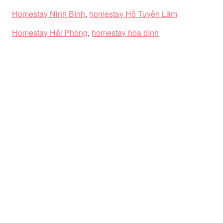
Homestay Ninh Bình
,
homestay Hồ Tuyền Lâm
Homestay Hải Phòng
,
homestay hòa bình