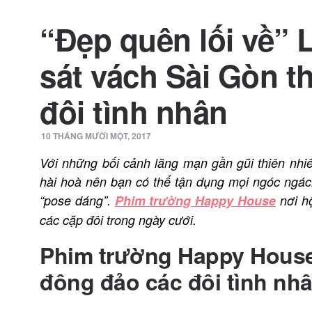
“Đẹp quên lối về”
sát vách Sài Gòn t
đôi tình nhân
10 THÁNG MƯỜI MỘT, 2017
Với những bối cảnh lãng mạn gần gũi thiên nhiên 
hài hoà nên bạn có thể tận dụng mọi ngóc ngác
“pose dáng”.
Phim trường Happy House
nơi hộ
các cặp đôi trong ngày cưới.
Phim trường Happy House 
đông đảo các đôi tình nh