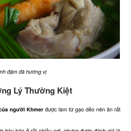
inh đậm đà hương vị
ờng Lý Thường Kiệt
được làm từ gạo dẻo nên ăn rất
của người Khmer
c bày bán ở rất nhiều nơi, nhưng được đánh giá là