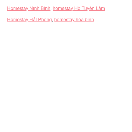
Homestay Ninh Bình
,
homestay Hồ Tuyền Lâm
Homestay Hải Phòng
,
homestay hòa bình