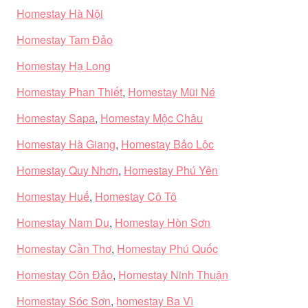
Homestay Hà Nội
Homestay Tam Đảo
Homestay Hạ Long
Homestay Phan Thiết
,
Homestay Mũi Né
Homestay Sapa
,
Homestay Mộc Châu
Homestay Hà Giang
,
Homestay Bảo Lộc
Homestay Quy Nhơn
,
Homestay Phú Yên
Homestay Huế
,
Homestay Cô Tô
Homestay Nam Du
,
Homestay Hòn Sơn
Homestay Cần Thơ
,
Homestay Phú Quốc
Homestay Côn Đảo
,
Homestay Ninh Thuận
Homestay Sóc Sơn
,
homestay Ba Vì