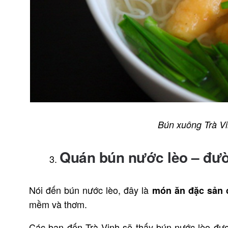
Bún xuông Trà V
Quán bún nước lèo – đư
Nói đến bún nước lèo, đây là
món ăn đặc sản 
mềm và thơm.
Các bạn đến Trà Vinh sẽ thấy bún nước lèo đượ