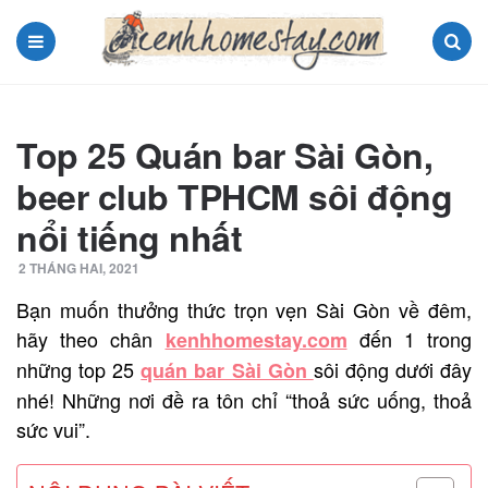
Menu
Search
Top 25 Quán bar Sài Gòn,
beer club TPHCM sôi động
nổi tiếng nhất
2 THÁNG HAI, 2021
Bạn muốn thưởng thức trọn vẹn Sài Gòn về đêm,
hãy theo chân
đến 1 trong
kenhhomestay.com
những top 25
sôi động dưới đây
quán bar Sài Gòn
nhé! Những nơi đề ra tôn chỉ “thoả sức uống, thoả
sức vui”.