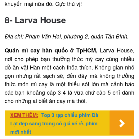
khuyến mại nữa đó. Cực thú vị!
8- Larva House
Địa chỉ: Phạm Văn Hai, phường 2, quận Tân Bình.
Larva House,
Quán mì cay hàn quốc ở TpHCM
,
nơi cho phép bạn thưởng thức mỳ cay cùng nhiều
đồ ăn vặt Hàn một cách thỏa thích. Không gian nhỏ
gọn nhưng rất sạch sẽ, đến đây mà không thưởng
thức món mì cay là một thiếu sót lớn mà cảnh báo
các bạn khoảng cấp 3 4 là vừa chứ cấp 5 chỉ dành
cho những ai biết ăn cay mà thôi.
XEM THÊM:
Top 3 rạp chiếu phim Đà
Lạt đẹp sang trọng có giá vé rẻ, phim
mới nhất