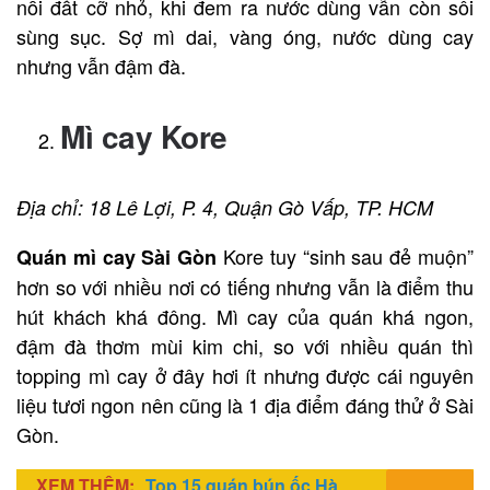
nồi đất cỡ nhỏ, khi đem ra nước dùng vẫn còn sôi
sùng sục. Sợ mì dai, vàng óng, nước dùng cay
nhưng vẫn đậm đà.
Mì cay Kore
Địa chỉ: 18 Lê Lợi, P. 4, Quận Gò Vấp, TP. HCM
Kore tuy “sinh sau đẻ muộn”
Quán mì cay Sài Gòn
hơn so với nhiều nơi có tiếng nhưng vẫn là điểm thu
hút khách khá đông. Mì cay của quán khá ngon,
đậm đà thơm mùi kim chi, so với nhiều quán thì
topping mì cay ở đây hơi ít nhưng được cái nguyên
liệu tươi ngon nên cũng là 1 địa điểm đáng thử ở Sài
Gòn.
XEM THÊM:
Top 15 quán bún ốc Hà