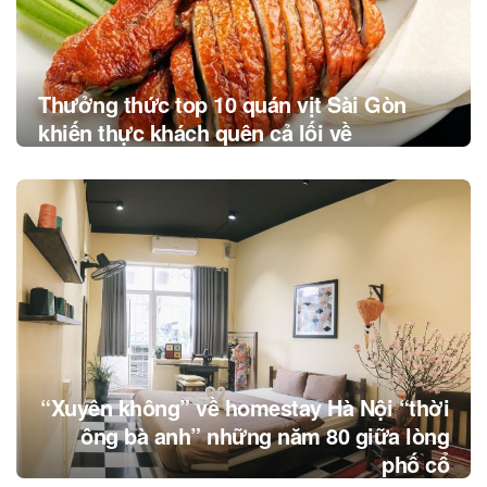
Thưởng thức top 10 quán vịt Sài Gòn
khiến thực khách quên cả lối về
“Xuyên không” về homestay Hà Nội “thời
ông bà anh” những năm 80 giữa lòng
phố cổ