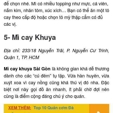
để chọn nhé. Mì có nhiều topping như mực, cá viên,
nấm kim, nhân tôm, xúc xích… Bạn có thể ăn một tô
cay theo cấp độ hoặc chọn tô mỳ thập cẩm có đủ
các vị.
5- Mì cay Khuya
Địa chỉ: 233/18 Nguyễn Trãi, P. Nguyễn Cư Trinh,
Quận 1, TP. HCM
là không gian khá dễ thương
Mì cay khuya Sài Gòn
dành cho các “cú đêm” tụ tập. Vừa hàn huyên, vừa
xuýt xoa vì cay nồng cũng khá thú vị đó nha. Đặc
biệt nơi này gọi đồ ăn nhanh, ít phải chờ đợi nên
cũng là điểm cộng đáng chú ý cho quán.
XEM THÊM:
Top 10 Quán cơm Đà