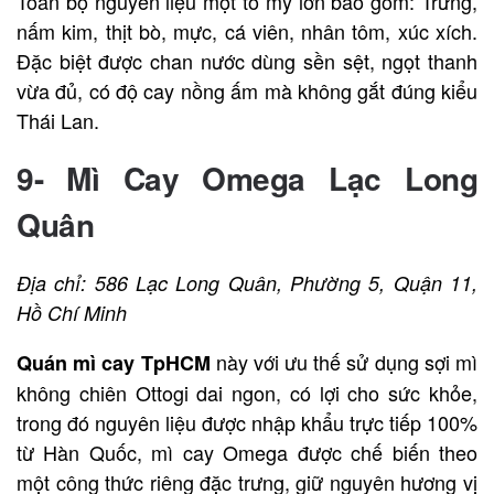
Toàn bộ nguyên liệu một tô mỳ lớn bao gồm: Trứng,
nấm kim, thịt bò, mực, cá viên, nhân tôm, xúc xích.
Đặc biệt được chan nước dùng sền sệt, ngọt thanh
vừa đủ, có độ cay nồng ấm mà không gắt đúng kiểu
Thái Lan.
9- Mì Cay Omega Lạc Long
Quân
Địa chỉ: 586 Lạc Long Quân, Phường 5, Quận 11,
Hồ Chí Minh
này với ưu thế sử dụng sợi mì
Quán mì cay TpHCM
không chiên Ottogi dai ngon, có lợi cho sức khỏe,
trong đó nguyên liệu được nhập khẩu trực tiếp 100%
từ Hàn Quốc, mì cay Omega được chế biến theo
một công thức riêng đặc trưng, giữ nguyên hương vị