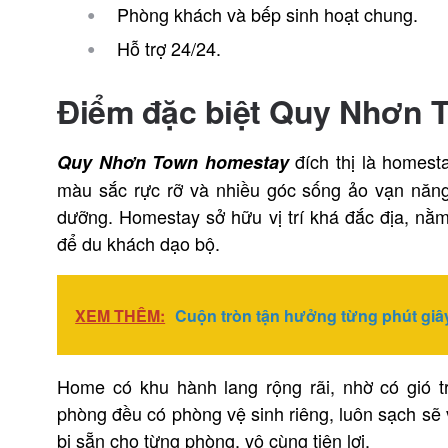
Phòng khách và bếp sinh hoạt chung.
Hỗ trợ 24/24.
Điểm đặc biệt Quy Nhơn 
đích thị là homest
Quy Nhơn Town homestay
màu sắc rực rỡ và nhiều góc sống ảo vạn năng,
dưỡng. Homestay sở hữu vị trí khá đắc địa, nằ
để du khách dạo bộ.
XEM THÊM:
Cuộn tròn tận hưởng từng phút giây
Home có khu hành lang rộng rãi, nhờ có gió t
phòng đều có phòng vệ sinh riêng, luôn sạch sẽ
bị sẵn cho từng phòng, vô cùng tiện lợi.