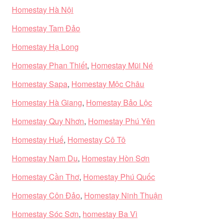
Homestay Hà Nội
Homestay Tam Đảo
Homestay Hạ Long
Homestay Phan Thiết
,
Homestay Mũi Né
Homestay Sapa
,
Homestay Mộc Châu
Homestay Hà Giang
,
Homestay Bảo Lộc
Homestay Quy Nhơn
,
Homestay Phú Yên
Homestay Huế
,
Homestay Cô Tô
Homestay Nam Du
,
Homestay Hòn Sơn
Homestay Cần Thơ
,
Homestay Phú Quốc
Homestay Côn Đảo
,
Homestay Ninh Thuận
Homestay Sóc Sơn
,
homestay Ba Vì