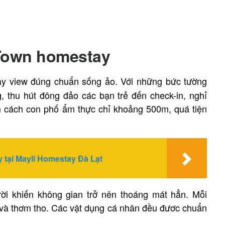
Town homestay
ay view đúng chuẩn sống ảo. Với những bức tường
 thu hút đông đảo các bạn trẻ đến check-in, nghỉ
m cách con phố ẩm thực chỉ khoảng 500m, quá tiện
 tại Mayli Homestay Đà Lạt
rời khiến không gian trở nên thoáng mát hẳn. Mỗi
 và thơm tho. Các vật dụng cá nhân đều đươc chuẩn