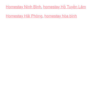
Homestay Ninh Bình
,
homestay Hồ Tuyền Lâm
Homestay Hải Phòng
,
homestay hòa bình