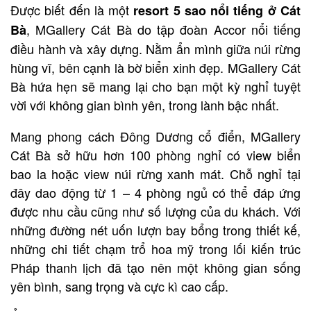
Được biết đến là một
resort 5 sao nổi tiếng ở Cát
, MGallery Cát Bà do tập đoàn Accor nổi tiếng
Bà
điều hành và xây dựng. Nằm ẩn mình giữa núi rừng
hùng vĩ, bên cạnh là bờ biển xinh đẹp. MGallery Cát
Bà hứa hẹn sẽ mang lại cho bạn một kỳ nghỉ tuyệt
vời với không gian bình yên, trong lành bậc nhất.
Mang phong cách Đông Dương cổ điển, MGallery
Cát Bà sở hữu hơn 100 phòng nghỉ có view biển
bao la hoặc view núi rừng xanh mát. Chỗ nghỉ tại
đây dao động từ 1 – 4 phòng ngủ có thể đáp ứng
được nhu cầu cũng như số lượng của du khách. Với
những đường nét uốn lượn bay bổng trong thiết kế,
những chi tiết chạm trổ hoa mỹ trong lối kiến trúc
Pháp thanh lịch đã tạo nên một không gian sống
yên bình, sang trọng và cực kì cao cấp.