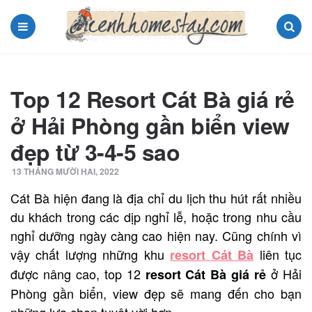
Menu
Search
Top 12 Resort Cát Bà giá rẻ
ở Hải Phòng gần biển view
đẹp từ 3-4-5 sao
13 THÁNG MƯỜI HAI, 2022
Cát Bà hiện đang là địa chỉ du lịch thu hút rất nhiều
du khách trong các dịp nghỉ lễ, hoặc trong nhu cầu
nghỉ dưỡng ngày càng cao hiện nay. Cũng chính vì
vậy chất lượng những khu
liên tục
resort
C
át Bà
được nâng cao, top 12
ở Hải
resort Cát Bà giá rẻ
Phòng gần biển, view đẹp sẽ mang đến cho bạn
những lựa chọn tuyệt vời hơn.