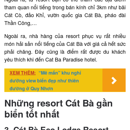
tham quan nổi tiếng trong bán kính chỉ 3km như bãi
Cát Cò, đảo Khỉ, vườn quốc gia Cát Bà, pháo đài
Thần Công,…
Ngoài ra, nhà hàng của resort phục vụ rất nhiều
món hải sản nổi tiếng của Cát Bà với giá cả hết sức
phải chăng. Đây cũng là điểm rất được du khách
yêu thích khi đến Cat Ba Paradise hotel.
XEM THÊM:
“Mê mẩn” khu nghỉ
dưỡng view biển đẹp như thiên
đường ở Quy Nhơn
Những resort Cát Bà gần
biển tốt nhất
3. Cát Bà Eco Lodge Resort