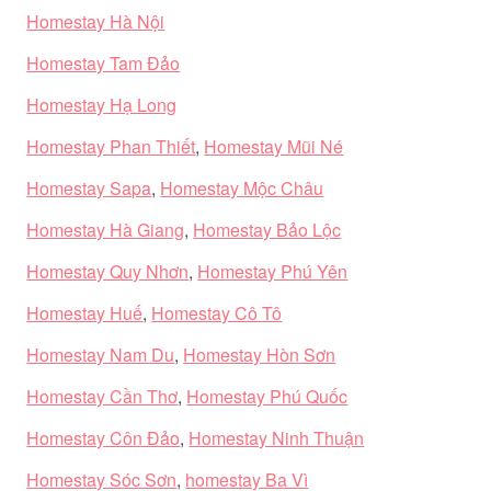
Homestay Hà Nội
Homestay Tam Đảo
Homestay Hạ Long
Homestay Phan Thiết
,
Homestay Mũi Né
Homestay Sapa
,
Homestay Mộc Châu
Homestay Hà Giang
,
Homestay Bảo Lộc
Homestay Quy Nhơn
,
Homestay Phú Yên
Homestay Huế
,
Homestay Cô Tô
Homestay Nam Du
,
Homestay Hòn Sơn
Homestay Cần Thơ
,
Homestay Phú Quốc
Homestay Côn Đảo
,
Homestay Ninh Thuận
Homestay Sóc Sơn
,
homestay Ba Vì