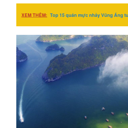
XEM THÊM:
Top 15 quán mực nhảy Vũng Áng t