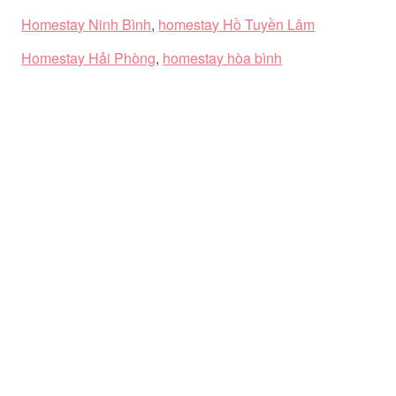
Homestay Ninh Bình
,
homestay Hồ Tuyền Lâm
Homestay Hải Phòng
,
homestay hòa bình