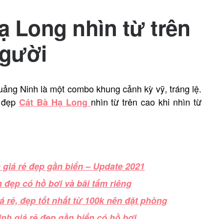
 Long nhìn từ trên
người
ảng Ninh là một combo khung cảnh kỳ vỹ, tráng lệ.
 đẹp
nhìn từ trên cao khi nhìn từ
Cát Bà Hạ Long
giá rẻ đẹp gần biển – Update 2021
 đẹp có hồ bơi và bãi tắm riêng
 rẻ, đẹp tốt nhất từ 100k nên đặt phòng
inh giá rẻ đẹp gần biển có hồ bơi