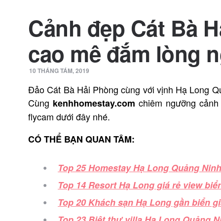
Cảnh đẹp Cát Bà Hạ
cao mê đắm lòng 
10 THÁNG TÁM, 2019
Đảo Cát Bà Hải Phòng cùng với vịnh Hạ Long Qu
Cùng
chiêm ngưỡng cảnh
kenhhomestay.com
flycam dưới đây nhé.
CÓ THỂ BẠN QUAN TÂM:
Top 25 Homestay Hạ Long Quảng Ninh 
Top 14 Resort Hạ Long giá rẻ view biển
Top 20 Khách sạn Hạ Long gần biển giá
Top 23 Biệt thự villa Hạ Long Quảng N