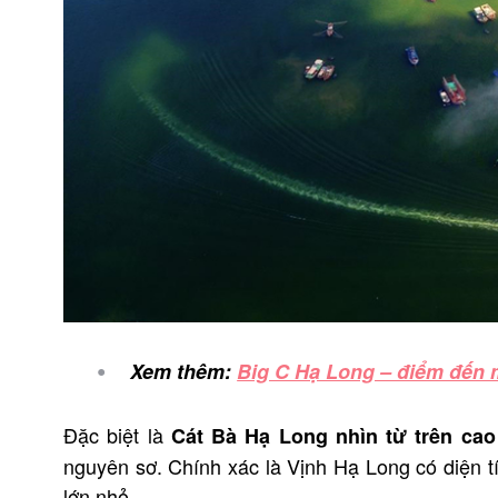
Xem thêm:
Big C Hạ Long – điểm đến 
Đặc biệt là
Cát Bà Hạ Long nhìn từ trên ca
nguyên sơ. Chính xác là Vịnh Hạ Long có diện t
lớn nhỏ.