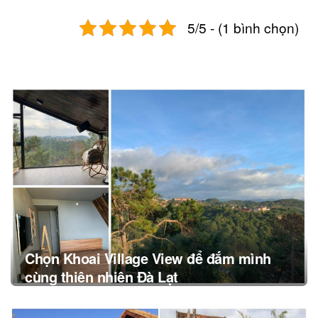
5/5 - (1 bình chọn)
Post
navigation
Chọn Khoai Village View để đắm mình
cùng thiên nhiên Đà Lạt