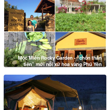
Mộc Miên Rocky Garden - “chốn thần
tiên” mới nổi xứ hoa vàng Phú Yên