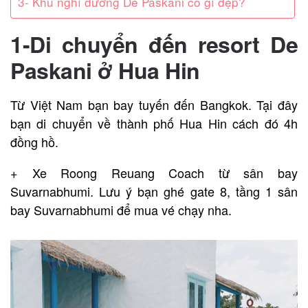
3- Khu nghỉ dưỡng De Paskani có gì đẹp?
1-Di chuyển đến resort De
Paskani ở Hua Hin
Từ Việt Nam bạn bay tuyến đến Bangkok. Tại đây
bạn di chuyển về thành phố Hua Hin cách đó 4h
đồng hồ.
+ Xe Roong Reuang Coach từ sân bay
Suvarnabhumi. Lưu ý bạn ghé gate 8, tầng 1 sân
bay Suvarnabhumi để mua vé chạy nha.