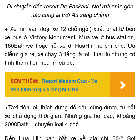
Di chuyển đến resort De Paskani -Nơi mà nhìn góc
nào cũng là trời Âu sang chảnh
+ Xe minivan (loại xe 12 chỗ ngồi) xuất phát từ bến
xe bus ở Victory Monument. Mua vé ở bus station,
180Bath/vé hoặc hỏi xe đi HuaHin họ chỉ cho. Ưu
điểm: giá rẻ, xe chạy 3 tiếng là tới HuaHin nhưng có
tính thêm tiền nếu nhiều đồ.
XEM THÊM:
Resort Madam Cuc - Vẻ
đẹp bình dị giữa lòng Mũi Né
+Taxi tiện lợi, thích dừng đỗ đâu cũng được, tự bắt
xe chủ động thời gian. Nhưng giá hơi cao, khoảng
2000Bath 1 chuyến loại 4 chỗ.
Đến Hua Hin bạn bắt xe về địa chỉ 33/2 Soi