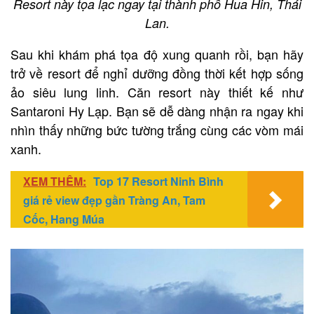
Resort này tọa lạc ngay tại thành phố Hua Hin, Thái
Lan.
Sau khi khám phá tọa độ xung quanh rồi, bạn hãy
trở về resort để nghỉ dưỡng đồng thời kết hợp sống
ảo siêu lung linh. Căn resort này thiết kế như
Santaroni Hy Lạp. Bạn sẽ dễ dàng nhận ra ngay khi
nhìn thấy những bức tường trắng cùng các vòm mái
xanh.
XEM THÊM:
Top 17 Resort Ninh Bình
giá rẻ view đẹp gần Tràng An, Tam
Cốc, Hang Múa