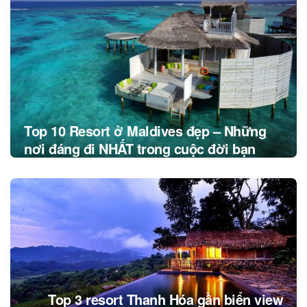
navigation
Top 10 Resort ở Maldives đẹp – Những
nơi đáng đi NHẤT trong cuộc đời bạn
Top 3 resort Thanh Hóa gần biển view