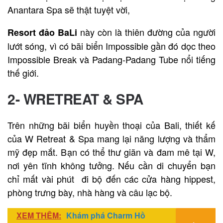
Anantara Spa sẽ thật tuyệt vời,
này còn là thiên đường của người
Resort đảo BaLi
lướt sóng, vì có bãi biển Impossible gần đó dọc theo
Impossible Break và Padang-Padang Tube nổi tiếng
thế giới.
2- WRETREAT & SPA
Trên những bãi biển huyền thoại của Bali, thiết kế
của W Retreat & Spa mang lại năng lượng và thẩm
mỹ đẹp mắt. Bạn có thể thư giãn và đam mê tại W,
nơi yên tĩnh không tưởng. Nếu cần di chuyển bạn
chỉ mất vài phút đi bộ đến các cửa hàng hippest,
phòng trưng bày, nhà hàng và câu lạc bộ.
XEM THÊM:
Khám phá Charm Hồ