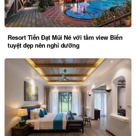
Resort Tiến Đạt Mũi Né với tầm view Biển
tuyệt đẹp nên nghỉ dưỡng