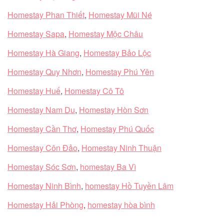
Homestay Phan Thiết
,
Homestay Mũi Né
Homestay Sapa
,
Homestay Mộc Châu
Homestay Hà Giang
,
Homestay Bảo Lộc
Homestay Quy Nhơn
,
Homestay Phú Yên
Homestay Huế
,
Homestay Cô Tô
Homestay Nam Du
,
Homestay Hòn Sơn
Homestay Cần Thơ
,
Homestay Phú Quốc
Homestay Côn Đảo
,
Homestay Ninh Thuận
Homestay Sóc Sơn
,
homestay Ba Vì
Homestay Ninh Bình
,
homestay Hồ Tuyền Lâm
Homestay Hải Phòng
,
homestay hòa bình