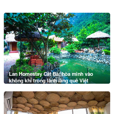
Post
navigation
Lan Homestay Cát Bà: hòa mình vào
không khí trong lành làng quê Việt