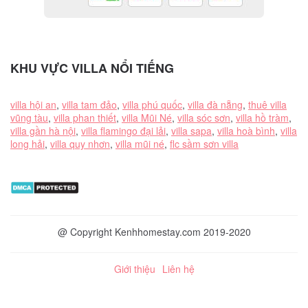
KHU VỰC VILLA NỔI TIẾNG
villa hội an
,
villa tam đảo
,
villa phú quốc
,
villa đà nẵng
,
thuê villa
vũng tàu
,
villa phan thiết
,
villa Mũi Né
,
villa sóc sơn
,
villa hồ tràm
,
villa gần hà nội
,
villa flamingo đại lải
,
villa sapa
,
villa hoà bình
,
villa
long hải
,
villa quy nhơn
,
villa mũi né
,
flc sầm sơn villa
@ Copyright Kenhhomestay.com 2019-2020
Giới thiệu
Liên hệ