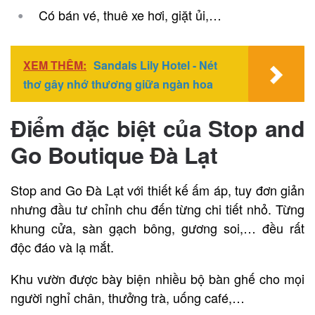
Có bán vé, thuê xe hơi, giặt ủi,…
XEM THÊM:
Sandals Lily Hotel - Nét
thơ gây nhớ thương giữa ngàn hoa
Điểm đặc biệt của Stop and
Go Boutique Đà Lạt
Stop and Go Đà Lạt với thiết kế ấm áp, tuy đơn giản
nhưng đầu tư chỉnh chu đến từng chi tiết nhỏ. Từng
khung cửa, sàn gạch bông, gương soi,… đều rất
độc đáo và lạ mắt.
Khu vườn được bày biện nhiều bộ bàn ghế cho mọi
người nghỉ chân, thưởng trà, uống café,…