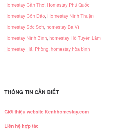
Homestay Cần Thơ
,
Homestay Phú Quốc
Homestay Côn Đảo
,
Homestay Ninh Thuận
Homestay Sóc Sơn
,
homestay Ba Vì
Homestay Ninh Bình
,
homestay Hồ Tuyền Lâm
Homestay Hải Phòng
,
homestay hòa bình
THÔNG TIN CẦN BIẾT
Giới thiệu website Kenhhomestay.com
Liên hệ hợp tác