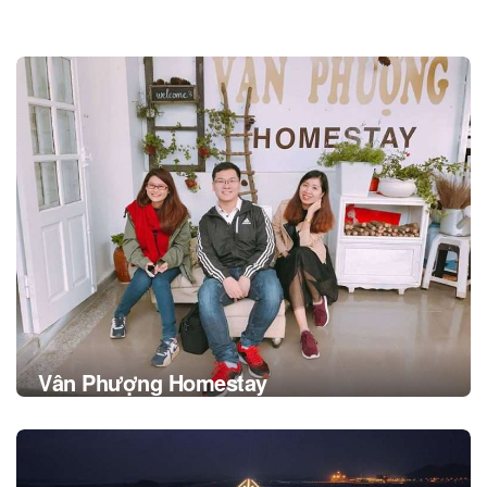
Post
navigation
Vân Phượng Homestay