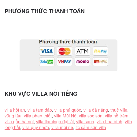
PHƯƠNG THỨC THANH TOÁN
KHU VỰC VILLA NỔI TIẾNG
villa hội an
,
villa tam đảo
,
villa phú quốc
,
villa đà nẵng
,
thuê villa
vũng tàu
,
villa phan thiết
,
villa Mũi Né
,
villa sóc sơn
,
villa hồ tràm
,
villa gần hà nội
,
villa flamingo đại lải
,
villa sapa
,
villa hoà bình
,
villa
long hải
,
villa quy nhơn
,
villa mũi né
,
flc sầm sơn villa