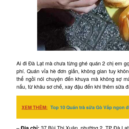
Ai đi Đà Lạt mà chưa từng ghé quán 2 chị em gọi
phí. Quán vỉa hè đơn giản, không gian tuy khôn
thể ngồi nói chuyện đến khuya mà không sợ m
nấu, từ khâu sơ chế, xay đậu đến khi thêm sữa đ
XEM THÊM:
Top 10 Quán trà sữa Gò Vấp ngon đẹp
–
37 Bùi Thị Xuân, phường 2, TP Đà Lạt
Địa chỉ: