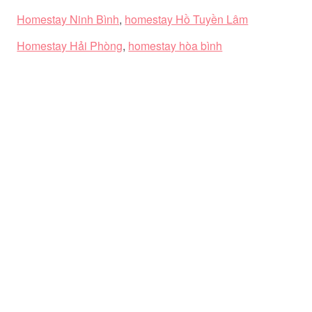
Homestay Ninh Bình
,
homestay Hồ Tuyền Lâm
Homestay Hải Phòng
,
homestay hòa bình