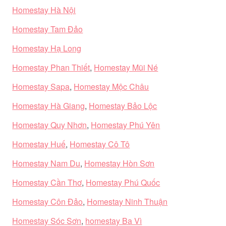
Homestay Hà Nội
Homestay Tam Đảo
Homestay Hạ Long
Homestay Phan Thiết
,
Homestay Mũi Né
Homestay Sapa
,
Homestay Mộc Châu
Homestay Hà Giang
,
Homestay Bảo Lộc
Homestay Quy Nhơn
,
Homestay Phú Yên
Homestay Huế
,
Homestay Cô Tô
Homestay Nam Du
,
Homestay Hòn Sơn
Homestay Cần Thơ
,
Homestay Phú Quốc
Homestay Côn Đảo
,
Homestay Ninh Thuận
Homestay Sóc Sơn
,
homestay Ba Vì