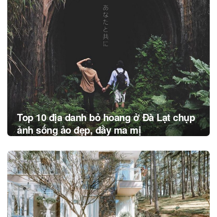
navigation
Top 10 địa danh bỏ hoang ở Đà Lạt chụp
ảnh sống ảo đẹp, đầy ma mị