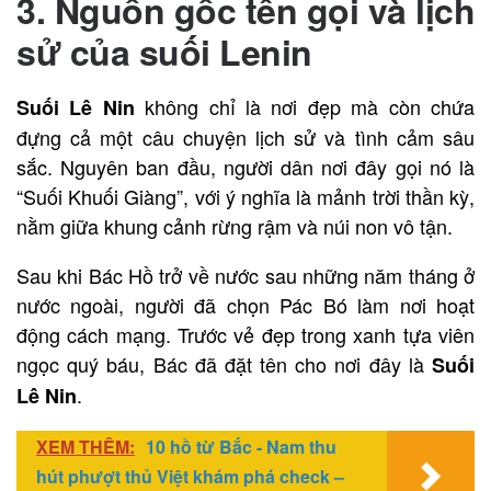
3. Nguồn gốc tên gọi và lịch
sử của suối Lenin
không chỉ là nơi đẹp mà còn chứa
Suối Lê Nin
đựng cả một câu chuyện lịch sử và tình cảm sâu
sắc. Nguyên ban đầu, người dân nơi đây gọi nó là
“Suối Khuối Giàng”, với ý nghĩa là mảnh trời thần kỳ,
nằm giữa khung cảnh rừng rậm và núi non vô tận.
Sau khi Bác Hồ trở về nước sau những năm tháng ở
nước ngoài, người đã chọn Pác Bó làm nơi hoạt
động cách mạng. Trước vẻ đẹp trong xanh tựa viên
ngọc quý báu, Bác đã đặt tên cho nơi đây là
Suối
.
Lê Nin
XEM THÊM:
10 hồ từ Bắc - Nam thu
hút phượt thủ Việt khám phá check –