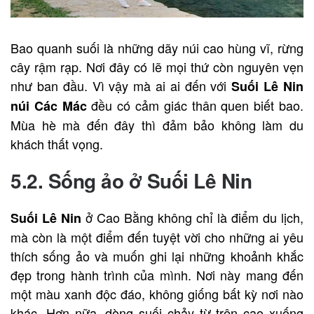
Bao quanh suối là những dãy núi cao hùng vĩ, rừng
cây rậm rạp. Nơi đây có lẽ mọi thứ còn nguyên vẹn
như ban đầu. Vì vậy mà ai ai đến với
Suối Lê Nin
đều có cảm giác thân quen biết bao.
núi Các Mác
Mùa hè mà đến đây thì đảm bảo không làm du
khách thất vọng.
5.2. Sống ảo ở Suối Lê Nin
ở Cao Bằng không chỉ là điểm du lịch,
Suối Lê Nin
mà còn là một điểm đến tuyệt vời cho những ai yêu
thích sống ảo và muốn ghi lại những khoảnh khắc
đẹp trong hành trình của mình. Nơi này mang đến
một màu xanh độc đáo, không giống bất kỳ nơi nào
khác. Hơn nữa, dòng suối chảy từ trên cao xuống