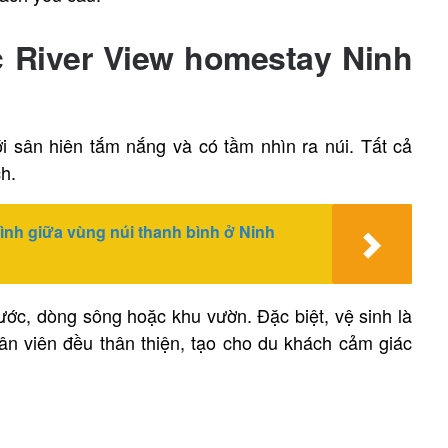
 River View homestay Ninh
i sân hiên tắm nắng và có tầm nhìn ra núi. Tất cả
h.
nh giữa vùng núi thanh bình ở Ninh
ớc, dòng sông hoặc khu vườn. Đặc biệt, vệ sinh là
n viên đều thân thiện, tạo cho du khách cảm giác