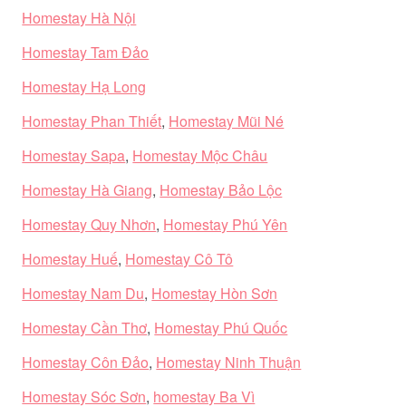
Homestay Hà Nội
Homestay Tam Đảo
Homestay Hạ Long
Homestay Phan Thiết
,
Homestay Mũi Né
Homestay Sapa
,
Homestay Mộc Châu
Homestay Hà Giang
,
Homestay Bảo Lộc
Homestay Quy Nhơn
,
Homestay Phú Yên
Homestay Huế
,
Homestay Cô Tô
Homestay Nam Du
,
Homestay Hòn Sơn
Homestay Cần Thơ
,
Homestay Phú Quốc
Homestay Côn Đảo
,
Homestay Ninh Thuận
Homestay Sóc Sơn
,
homestay Ba Vì