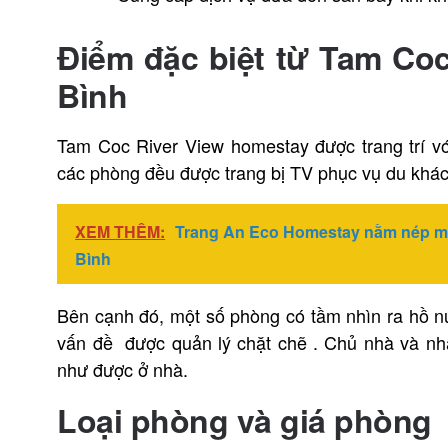
Điểm đặc biệt từ
Tam Coc
Bình
Tam Coc River View homestay được trang trí vớ
các phòng đều được trang bị TV phục vụ du khác
XEM THÊM:
Trang An Eco Homestay nằm nép mì
Bình
Bên cạnh đó, một số phòng có tầm nhìn ra hồ nư
vấn đề được quản lý chặt chẽ . Chủ nhà và nhâ
như được ở nhà.
Loại phòng và giá phòng