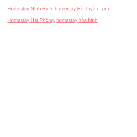
Homestay Ninh Bình
,
homestay Hồ Tuyền Lâm
Homestay Hải Phòng
,
homestay hòa bình