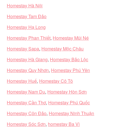
Homestay Hà Nội
Homestay Tam Đảo
Homestay Hạ Long
Homestay Phan Thiết
,
Homestay Mũi Né
Homestay Sapa
,
Homestay Mộc Châu
Homestay Hà Giang
,
Homestay Bảo Lộc
Homestay Quy Nhơn
,
Homestay Phú Yên
Homestay Huế
,
Homestay Cô Tô
Homestay Nam Du
,
Homestay Hòn Sơn
Homestay Cần Thơ
,
Homestay Phú Quốc
Homestay Côn Đảo
,
Homestay Ninh Thuận
Homestay Sóc Sơn
,
homestay Ba Vì