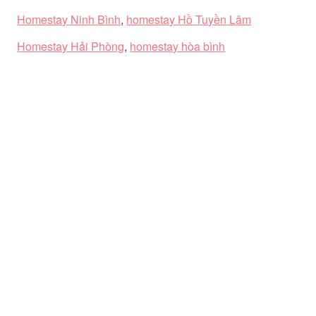
Homestay Ninh Bình
,
homestay Hồ Tuyền Lâm
Homestay Hải Phòng
,
homestay hòa bình