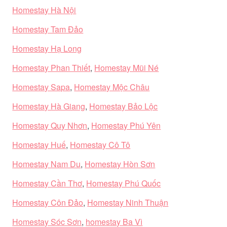
Homestay Hà Nội
Homestay Tam Đảo
Homestay Hạ Long
Homestay Phan Thiết
,
Homestay Mũi Né
Homestay Sapa
,
Homestay Mộc Châu
Homestay Hà Giang
,
Homestay Bảo Lộc
Homestay Quy Nhơn
,
Homestay Phú Yên
Homestay Huế
,
Homestay Cô Tô
Homestay Nam Du
,
Homestay Hòn Sơn
Homestay Cần Thơ
,
Homestay Phú Quốc
Homestay Côn Đảo
,
Homestay Ninh Thuận
Homestay Sóc Sơn
,
homestay Ba Vì