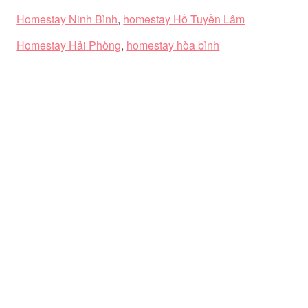
Homestay Ninh Bình
,
homestay Hồ Tuyền Lâm
Homestay Hải Phòng
,
homestay hòa bình