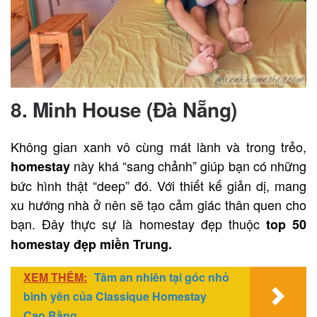
8.
Minh House (Đà Nẵng)
Không gian xanh vô cùng mát lành và trong trẻo,
này khá “sang chảnh” giúp bạn có những
homestay
bức hình thật “deep” đó. Với thiết kế giản dị, mang
xu hướng nhà ở nên sẽ tạo cảm giác thân quen cho
bạn. Đây thực sự là homestay đẹp thuộc
top 50
homestay đẹp miền Trung.
XEM THÊM:
Tâm an nhiên tại góc nhỏ
bình yên của Classique Homestay
Cao Bằng